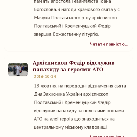
пам'ять апостола і євангеліста Іоана
Богослова. З нагоди храмового свята у с.
Мачухи Полтавського р-ну архієпископ
Полтавський і Кременчуцький Федір
звершив Божественну літургію.
Читати повністю...
Архієпископ Федір відслужив
панахиду за героями АТО
2016-10-14
13 жовтня, на передодні відзначення свята
Дня Захисника України архієпископ
Полтавський і Кременчуцький Федір
відслужив панахиду за полеглими воїнами
АТО на алеї героїв що знаходиться на
центральному міському кладовищі.