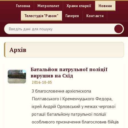
Головна
Митрополит
Храми єпархії
Новини
Телестудія "Разом"
Галерея
Контакти
Архів
Батальйон патрульної поліції
вирушив на Схід
2016-10-05
З благословення архієпископа
Полтавського і Кременчуцького Федора,
ієрей Андрій Орловський у межах чергової
ротації батальйону патрульної поліції
особливого призначення благословив бійців