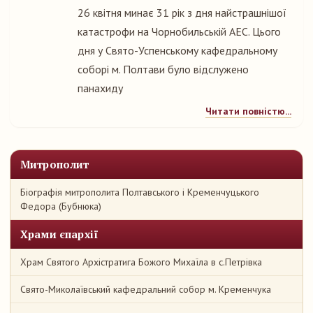
26 квітня минає 31 рік з дня найстрашнішої
катастрофи на Чорнобильській АЕС. Цього
дня у Свято-Успенському кафедральному
соборі м. Полтави було відслужено
панахиду
Читати повністю...
Митрополит
Біографія митрополита Полтавського і Кременчуцького
Федора (Бубнюка)
Храми єпархії
Храм Святого Архістратига Божого Михаїла в с.Петрівка
Свято-Миколаївський кафедральний собор м. Кременчука