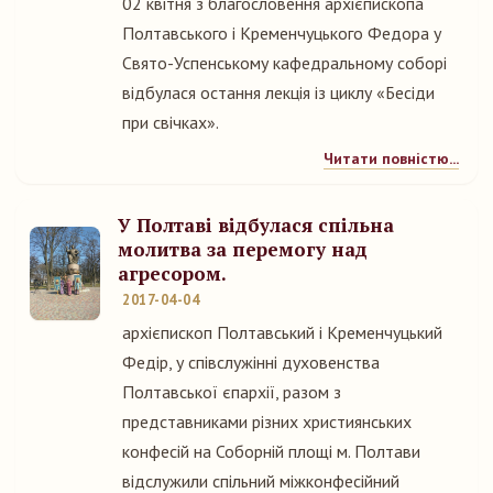
02 квітня з благословення архієпископа
Полтавського і Кременчуцького Федора у
Свято-Успенському кафедральному соборі
відбулася остання лекція із циклу «Бесіди
при свічках».
Читати повністю...
У Полтаві відбулася спільна
молитва за перемогу над
агресором.
2017-04-04
архієпископ Полтавський і Кременчуцький
Федір, у співслужінні духовенства
Полтавської єпархії, разом з
представниками різних християнських
конфесій на Соборній площі м. Полтави
відслужили спільний міжконфесійний