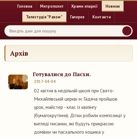
Головна
Митрополит
Храми єпархії
Новини
Телестудія "Разом"
Галерея
Контакти
Архів
Готувалися до Пасхи.
2017-04-04
02 квітня в недільній школі при Свято-
Михайлівській церкві м. Гадяча пройшов
урок, майстер - клас із квілінгу
(бумагокрутіння). Дітки робили композиції у
вигляді писанки, які будуть прикрасою
домівки чи пасхального кошика у