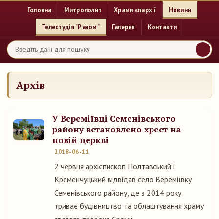
Головна
Митрополит
Храми єпархії
Новини
Телестудія "Разом"
Галерея
Контакти
Архів
У Вереміївці Семенівського
району встановлено хрест на
новій церкві
2018-06-11
2 червня архієпископ Полтавський і
Кременчуцький відвідав село Вереміївку
Семенівського району, де з 2014 року
триває будівництво та облаштування храму