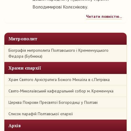
Володимирові Колєснікову.
Читати повністю...
Митрополит
Біографія митрополита Полтавського і Кременчуцького
Федора (Бубнюка)
Храми єпархії
Храм Святого Архістратига Божого Михаїла в с.Петрівка
Свято-Миколаївський кафедральний собор м. Кременчука
Церква Покрови Пресвятої Богородиці у Полтаві
Список парафій Полтавської єпархії
Архів