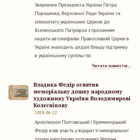
Звернення Президента України Петра
Порошенка, Верховної Ради України та
єпископату українських Церков до
Вселенського Патріарха з проханням
надати автокефалію Православній Церкві в
Україні знаходить дедалі більшу підтримку
в українському суспільстві.
Читати повністю...
Владика Федір освятив
меморіальну дошку народному
художнику України Володимирові
Колєснікову
2018-06-22
Архієпископ Полтавський і Кременчуцький
Федір взяв участь у відкритті меморіальної
дошки народному художнику України