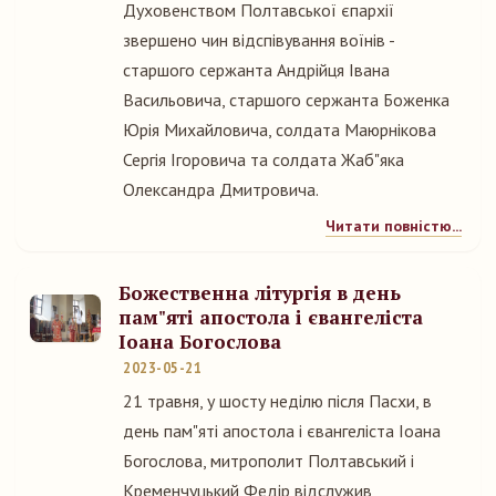
Духовенством Полтавської єпархії
звершено чин відспівування воїнів -
старшого сержанта Андрійця Івана
Васильовича, старшого сержанта Боженка
Юрія Михайловича, солдата Маюрнікова
Сергія Ігоровича та солдата Жаб"яка
Олександра Дмитровича.
Читати повністю...
Божественна літургія в день
пам"яті апостола і євангеліста
Іоана Богослова
2023-05-21
21 травня, у шосту неділю після Пасхи, в
день пам"яті апостола і євангеліста Іоана
Богослова, митрополит Полтавський і
Кременчуцький Федір відслужив