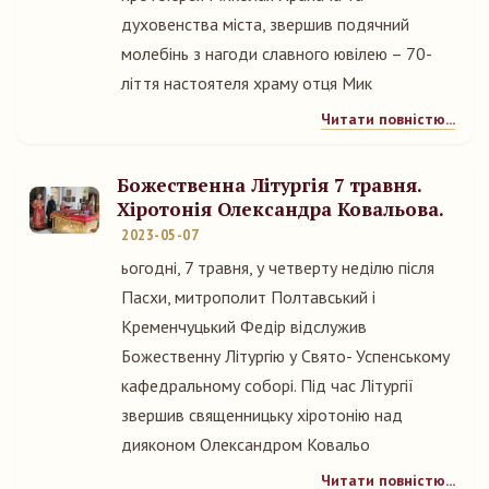
духовенства міста, звершив подячний
молебінь з нагоди славного ювілею – 70-
ліття настоятеля храму отця Мик
Читати повністю...
Божественна Літургія 7 травня.
Хіротонія Олександра Ковальова.
2023-05-07
ьогодні, 7 травня, у четверту неділю після
Пасхи, митрополит Полтавський і
Кременчуцький Федір відслужив
Божественну Літургію у Свято- Успенському
кафедральному соборі. Під час Літургії
звершив священницьку хіротонію над
дияконом Олександром Ковальо
Читати повністю...