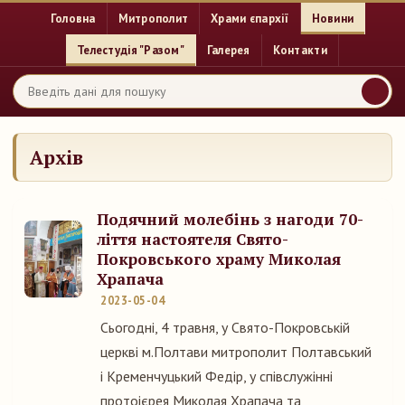
Головна
Митрополит
Храми єпархії
Новини
Телестудія "Разом"
Галерея
Контакти
Архів
Подячний молебінь з нагоди 70-
ліття настоятеля Свято-
Покровського храму Миколая
Храпача
2023-05-04
Сьогодні, 4 травня, у Свято-Покровській
церкві м.Полтави митрополит Полтавський
і Кременчуцький Федір, у співслужінні
протоієрея Миколая Храпача та