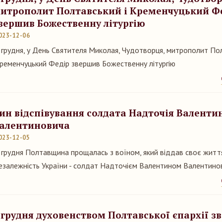
итрополит Полтавський і Кременчуцький Ф
вершив Божественну літургію
023-12-06
 грудня, у День Святителя Миколая, Чудотворця, митрополит Пол
ременчуцький Федір звершив Божественну літургію
ин відспівування солдата Надточія Валенти
алентиновича
023-12-05
 грудня Полтавщина прощалась з воїном, який віддав своє життя
езалежність України - солдат Надточієм Валентином Валентин
 грудня духовенством Полтавської єпархії з