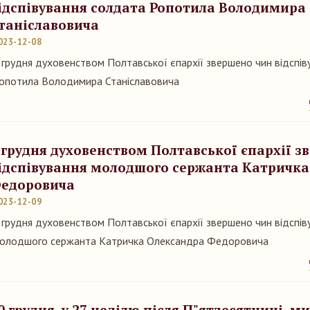
ідспівування солдата Ропотила Володимира
таніславовича
023-12-08
 грудня духовенством Полтавської єпархії звершено чин відспі
опотила Володимира Станіславовича
 грудня духовенством Полтавської єпархії з
ідспівування молодшого сержанта Катричка
едоровича
023-12-09
 грудня духовенством Полтавської єпархії звершено чин відспів
олодшого сержанта Катричка Олександра Федоровича
0 грудня, у 27 неділю після П"ятдесятниці, 