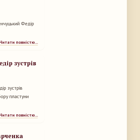
енчуцький Федір
Читати повністю...
дір зустрів
ір зустрів
бору пластуни
Читати повністю...
тарченка