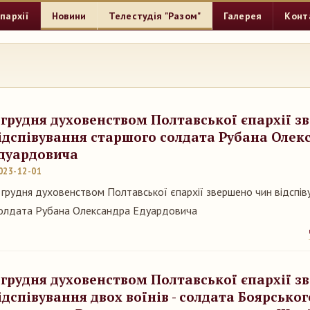
пархії
Новини
Телестудія "Разом"
Галерея
Конт
 грудня духовенством Полтавської єпархії з
ідспівування старшого солдата Рубана Олек
дуардовича
023-12-01
 грудня духовенством Полтавської єпархії звершено чин відспів
олдата Рубана Олександра Едуардовича
 грудня духовенством Полтавської єпархії з
ідспівування двох воїнів - солдата Боярськог