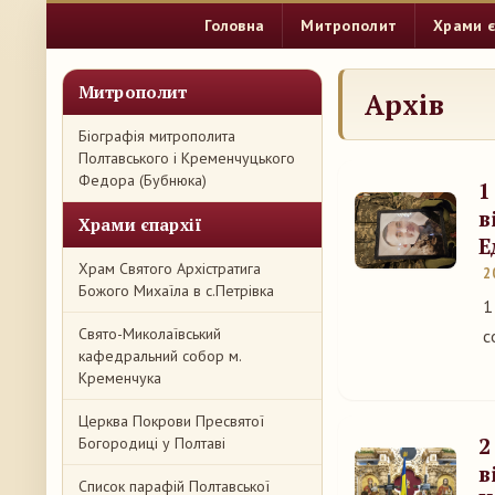
Головна
Митрополит
Храми є
Митрополит
Архів
Біографія митрополита
Полтавського і Кременчуцького
Федора (Бубнюка)
1
в
Храми єпархії
Е
Храм Святого Архістратига
2
Божого Михаїла в с.Петрівка
1
Свято-Миколаївський
с
кафедральний собор м.
Кременчука
Церква Покрови Пресвятої
2
Богородиці у Полтаві
в
Список парафій Полтавської