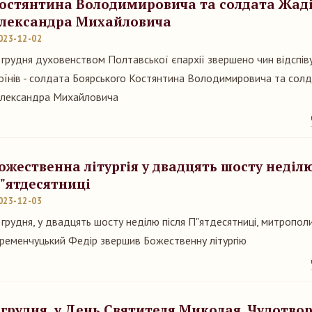
остянтина Володимировича та солдата Жад
лександра Михайловича
023-12-02
 грудня духовенством Полтавської єпархії звершено чин відспів
оїнів - солдата Боярського Костянтина Володимировича та сол
лександра Михайловича
ожественна літургія у двадцять шосту неділю
"ятдесятниці
023-12-03
 грудня, у двадцять шосту неділю після П"ятдесятниці, митропол
ременчуцький Федір звершив Божественну літургію
 грудня, у День Святителя Миколая, Чудотвор