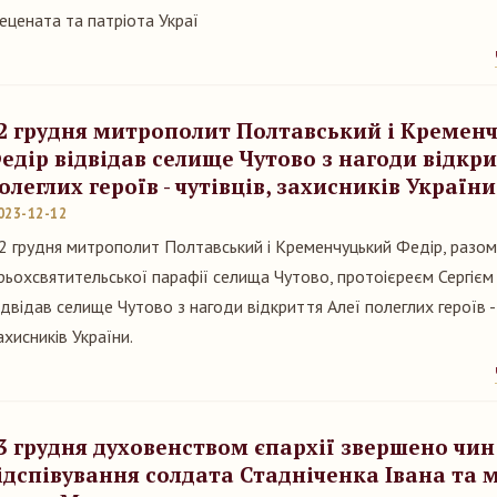
ецената та патріота Украї
2 грудня митрополит Полтавський і Кремен
едір відвідав селище Чутово з нагоди відкри
олеглих героїв - чутівців, захисників України
023-12-12
2 грудня митрополит Полтавський і Кременчуцький Федір, разом
рьохсвятительської парафії селища Чутово, протоієреєм Сергіє
ідвідав селище Чутово з нагоди відкриття Алеї полеглих героїв - 
ахисників України.
3 грудня духовенством єпархії звершено чин
ідспівування солдата Стадніченка Івана та 