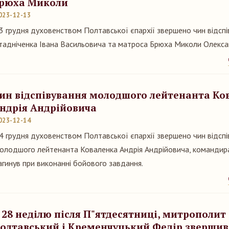
рюха Миколи
023-12-13
3 грудня духовенством Полтавської єпархії звершено чин відсп
тадніченка Івана Васильовича та матроса Брюха Миколи Олекс
ин відспівування молодшого лейтенанта Ко
ндрія Андрійовича
023-12-14
4 грудня духовенством Полтавської єпархії звершено чин відспі
олодшого лейтенанта Коваленка Андрія Андрійовича, командира
агинув при виконанні бойового завдання.
 28 неділю після П"ятдесятниці, митрополит
олтавський і Кременчуцький Федір звершив