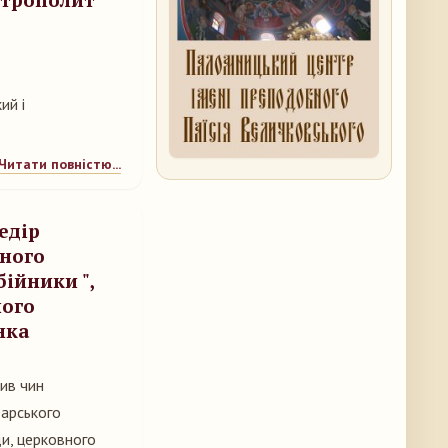
ий і
Читати повністю...
едір
ьного
ійники ",
ного
нка
ив чин
дарського
ди, церковного