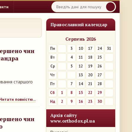
акти
Православний календар
Серпень 2026
Пн
3
10
17
24
31
вершено чин
сандра
Вт
4
11
18
25
Ср
5
12
19
26
Чт
6
13
20
27
ування старшого
Пт
7
14
21
28
Сб
1
8
15
22
29
Читати повністю...
Нд
2
9
16
23
30
Архів сайту
вершено чин
www.orthodox.pl.ua
о