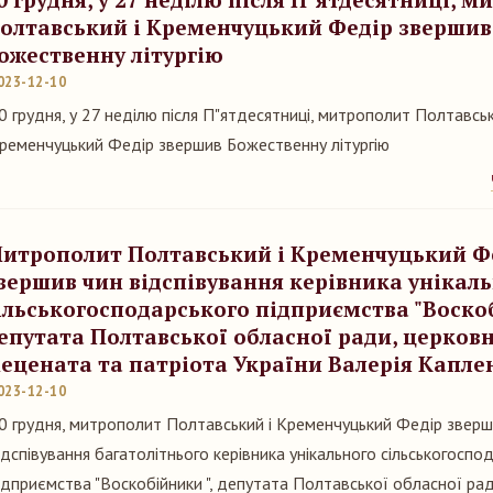
олтавський і Кременчуцький Федір звершив
ожественну літургію
023-12-10
0 грудня, у 27 неділю після П"ятдесятниці, митрополит Полтавськ
ременчуцький Федір звершив Божественну літургію
итрополит Полтавський і Кременчуцький Ф
вершив чин відспівування керівника унікал
ільськогосподарського підприємства "Воскоб
епутата Полтавської обласної ради, церков
ецената та патріота України Валерія Капле
023-12-10
0 грудня, митрополит Полтавський і Кременчуцький Федір зверш
ідспівування багатолітнього керівника унікального сільськогоспо
ідприємства "Воскобійники ", депутата Полтавської обласної ра