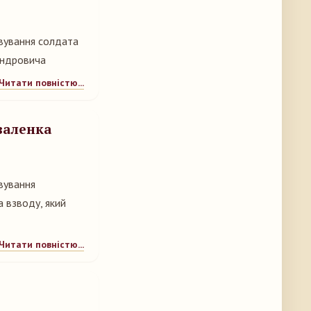
івування солдата
андровича
Читати повністю...
валенка
вування
 взводу, який
Читати повністю...