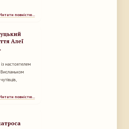
Читати повністю...
чуцький
ття Алеї
.
 із настоятелем
м Висланьком
чутівців,
Читати повністю...
матроса