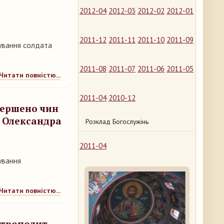
2012-04
2012-03
2012-02
2012-01
2011-12
2011-11
2011-10
2011-09
вування солдата
2011-08
2011-07
2011-06
2011-05
Читати повністю...
2011-04
2010-12
вершено чин
 Олександра
Розклад Богослужінь
2011-04
ування
Читати повністю...
митрополит