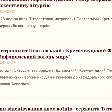
ожественну літургію
023-12-17
 28 неділю після П"ятдесятниці, митрополит Полтавський і Крем
вершив Божественну літургію
итрополит Полтавський і Кременчуцький Фе
Вифлиємський вогонь миру",
023-12-17
ьогодні, 17 грудня, митрополит Полтавський і Кременчуцький Фед
Вифлиємський вогонь миру", який принесли до кафедрального со
таниці "Ковалівка ".
ин відспівування двох воїнів - сержанта Та