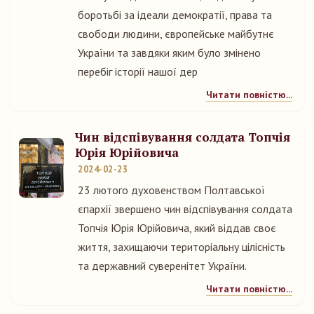
боротьбі за ідеали демократії, права та
свободи людини, європейське майбутнє
України та завдяки яким було змінено
перебіг історії нашої дер
Читати повністю...
Чин відспівування солдата Топчія
Юрія Юрійовича
2024-02-23
23 лютого духовенством Полтавської
єпархії звершено чин відспівування солдата
Топчія Юрія Юрійовича, який віддав своє
життя, захищаючи територіальну цілісність
та державний суверенітет України.
Читати повністю...