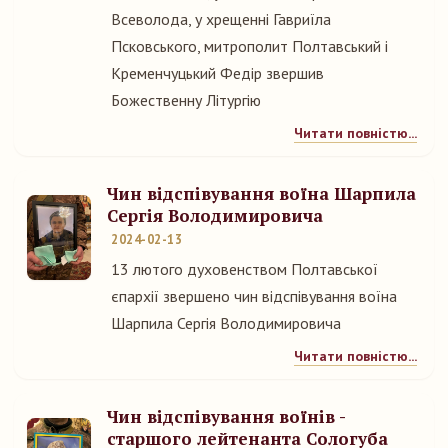
Всеволода, у хрещенні Гавриїла
Псковського, митрополит Полтавський і
Кременчуцький Федір звершив
Божественну Літургію
Читати повністю...
Чин відспівування воїна Шарпила
Сергія Володимировича
2024-02-13
13 лютого духовенством Полтавської
єпархії звершено чин відспівування воїна
Шарпила Сергія Володимировича
Читати повністю...
Чин відспівування воїнів -
старшого лейтенанта Сологуба