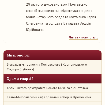
29 лютого духовенством Полтавської
єпархії звершено чин відспівування двох
воїнів - старшого солдата Матвієнка Сергія
Олеговича та солдата Баташева Андрія
Юрійовича
Читати повністю...
Митрополит
Біографія митрополита Полтавського і Кременчуцького
Федора (Бубнюка)
Храми єпархії
Храм Святого Архістратига Божого Михаїла в с.Петрівка
Свято-Миколаївський кафедральний собор м. Кременчука