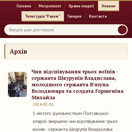
Головна
Митрополит
Храми єпархії
Новини
Телестудія "Разом"
Галерея
Контакти
Архів
Чин відспівування трьох воїнів -
сержанта Шкурупія Владислава,
молодшого сержанта В'язуна
Володимира та солдата Горшеніна
Михайла
2024-02-01
1 лютого духовенством Полтавської
єпархії звершено чин відспівування трьох
воїнів - сержанта Шкурупія Владислава