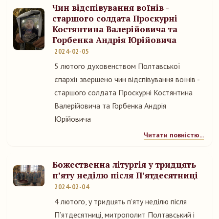
Чин відспівування воїнів -
старшого солдата Проскурні
Костянтина Валерійовича та
Горбенка Андрія Юрійовича
2024-02-05
5 лютого духовенством Полтавської
єпархії звершено чин відспівування воїнів -
старшого солдата Проскурні Костянтина
Валерійовича та Горбенка Андрія
Юрійовича
Читати повністю...
Божественна літургія у тридцять
п’яту неділю після П’ятдесятниці
2024-02-04
4 лютого, у тридцять п’яту неділю після
П’ятдесятниці, митрополит Полтавський і