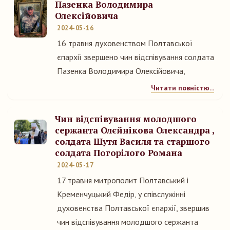
Пазенка Володимира
Олексійовича
2024-05-16
16 травня духовенством Полтавської
єпархії звершено чин відспівування солдата
Пазенка Володимира Олексійовича,
Читати повністю...
Чин відспівування молодшого
сержанта Олєйнікова Олександра ,
солдата Шутя Василя та старшого
солдата Погорілого Романа
2024-05-17
17 травня митрополит Полтавський і
Кременчуцький Федір, у співслужінні
духовенства Полтавської єпархії, звершив
чин відспівування молодшого сержанта