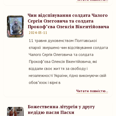
Чин відспівування солдата Чалого
Сергія Олеговича та солдата
Прокоф"єва Олексія Вікентійовича
2024-05-11
11 травня духовенством Полтавської
єпархії звершено чин відспівування солдата
Чалого Сергія Олеговича та солдата
Прокоф"єва Олексія Вікентійовича, які
віддали своє життя за свободу і
незалежності України, гідно виконуючи свій
обов"язок і вірні в
Читати повністю...
Божественна літургія у другу
недідю пасля Пасхи