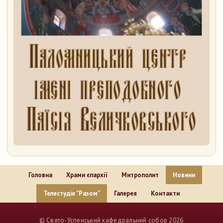
Головна
Храми єпархії
Митрополит
Новини
Телестудія "Разом"
Галерея
Контакти
..
© Свято-Успенський кафедральний собор 2026
..