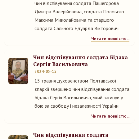
чин відспівування солдата Пашегорова
Дмитра Валерійовича, солдата Полового
Максима Миколайовича та старшого
солдата Сального Едуарда Вікторович
Читати повністю...
Чин відспівування солдата Бідаха
Сергія Васильовича
2024-05-15
15 травня духовенством Полтавської
єпархії звершено чин відспівування солдата
Бідаха Сергія Васильовича, який загинув у
бою за свободу і незалежності України
Читати повністю...
Чин відспівування солдата