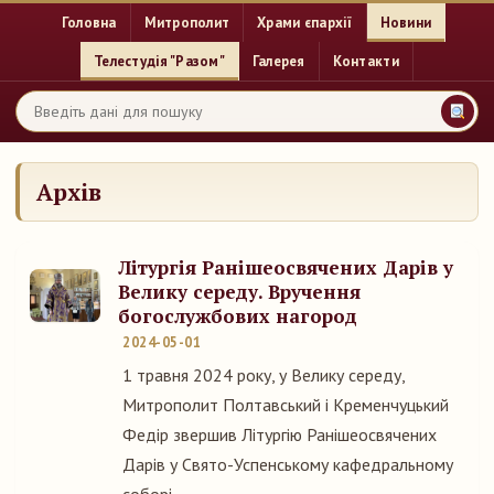
Головна
Митрополит
Храми єпархії
Новини
Телестудія "Разом"
Галерея
Контакти
Архів
Літургія Ранішеосвячених Дарів у
Велику середу. Вручення
богослужбових нагород
2024-05-01
1 травня 2024 року, у Велику середу,
Митрополит Полтавський і Кременчуцький
Федір звершив Літургію Ранішеосвячених
Дарів у Свято-Успенському кафедральному