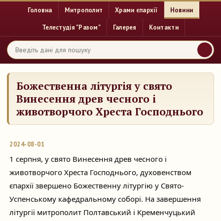
Головна
Митрополит
Храми єпархії
Новини
Телестудія "Разом"
Галерея
Контакти
Божественна літургія у свято
Винесення древ чесного і
животворчого Хреста Господнього
2024-08-01
1 серпня, у свято Винесення древ чесного і
животворчого Хреста Господнього, духовенством
єпархії звершено Божественну літургію у Свято-
Успенському кафедральному соборі. На завершення
літургії митрополит Полтавський і Кременчуцький