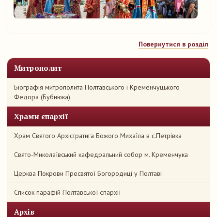
Повернутися в розділ
Митрополит
Біографія митрополита Полтавського і Кременчуцького
Федора (Бубнюка)
Храми єпархії
Храм Святого Архістратига Божого Михаїла в с.Петрівка
Свято-Миколаївський кафедральний собор м. Кременчука
Церква Покрови Пресвятої Богородиці у Полтаві
Список парафій Полтавської єпархії
Архів