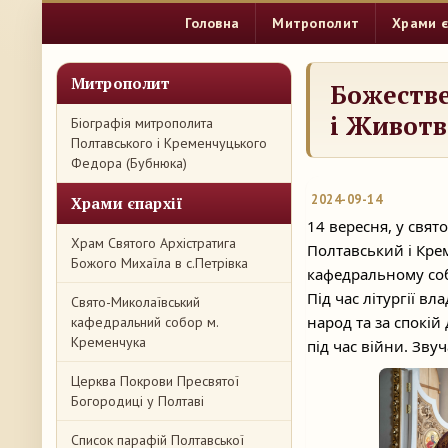
Головна
Митрополит
Храми є
Митрополит
Божестве
і Животв
Біографія митрополита
Полтавського і Кременчуцького
Федора (Бубнюка)
2024-09-14
Храми єпархії
14 вересня, у свя
Храм Святого Архістратига
Полтавський і Кре
Божого Михаїла в с.Петрівка
кафедральному соб
Під час літургії в
Свято-Миколаївський
народ та за спокій
кафедральний собор м.
Кременчука
під час війни. Зву
Церква Покрови Пресвятої
Богородиці у Полтаві
Список парафій Полтавської