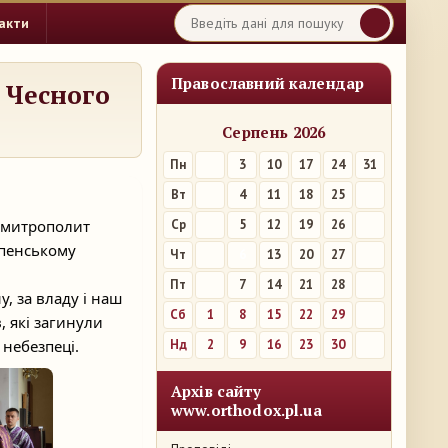
акти
Православний календар
 Чесного
Серпень 2026
Пн
3
10
17
24
31
Вт
4
11
18
25
, митрополит
Ср
5
12
19
26
спенському
Чт
6
13
20
27
Пт
7
14
21
28
у, за владу і наш
Сб
1
8
15
22
29
, які загинули
 небезпеці.
Нд
2
9
16
23
30
Архів сайту
www.orthodox.pl.ua