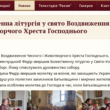
пархії
Новини
Телестудія "Разом"
Галерея
Конт
нна літургія у свято Воздвиження
орчого Хреста Господнього
то Воздвиження Чесного і Животворчого Хреста Господнього
менчуцький Федір звершив Божественну літургію у Свято-У
орі. Йому співслужило духовенство собору.
ладика Федір звершив молитву за воїнів, які захищають Україн
 душ усіх полеглих захисників Батьківщини і мирних жителів
чала особлива молитва до Господа в час, коли
Батьківщина в