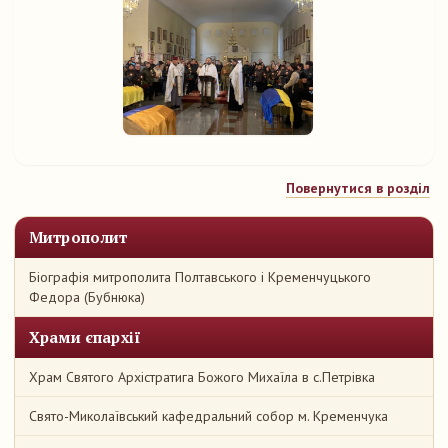
Повернутися в розділ
Митрополит
Біографія митрополита Полтавського і Кременчуцького
Федора (Бубнюка)
Храми єпархії
Храм Святого Архістратига Божого Михаїла в с.Петрівка
Свято-Миколаївський кафедральний собор м. Кременчука