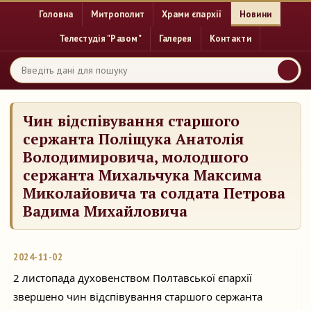
Головна
Митрополит
Храми єпархії
Новини
Телестудія "Разом"
Галерея
Контакти
Чин відспівування старшого
сержанта Поліщука Анатолія
Володимировича, молодшого
сержанта Михальчука Максима
Миколайовича та солдата Петрова
Вадима Михайловича
2024-11-02
2 листопада духовенством Полтавської єпархії
звершено чин відспівування старшого сержанта