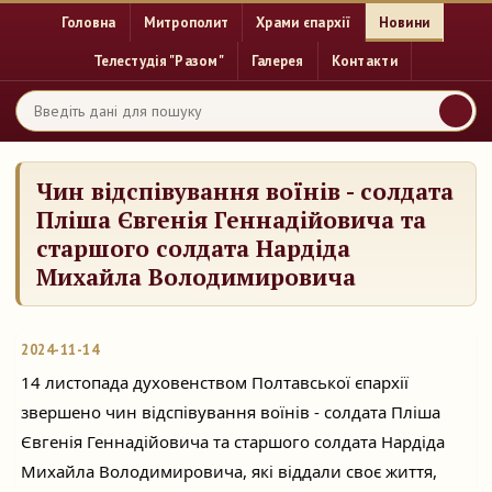
Головна
Митрополит
Храми єпархії
Новини
Телестудія "Разом"
Галерея
Контакти
Чин відспівування воїнів - солдата
Пліша Євгенія Геннадійовича та
старшого солдата Нардіда
Михайла Володимировича
2024-11-14
14 листопада духовенством Полтавської єпархії
звершено чин відспівування воїнів - солдата Пліша
Євгенія Геннадійовича та старшого солдата Нардіда
Михайла
Володимировича, які віддали своє життя,