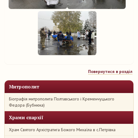
Повернутися в розділ
Митрополит
Біографія митрополита Полтавського і Кременчуцького
Федора (Бубнюка)
Храми єпархії
Храм Святого Архістратига Божого Михаїла в с.Петрівка