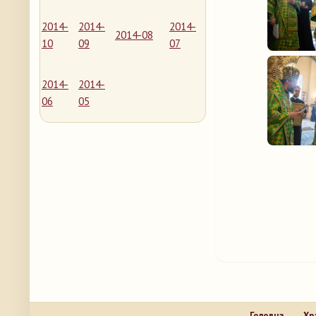
2014-
2014-
2014-
2014-08
10
09
07
2014-
2014-
06
05
Головна
Хр