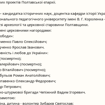
их проектів Полтавської єпархії.
 кандидатка історичних наук, доцентка кафедри історії Укр
нального педагогічного університету імені В. Г. Короленка –
узі археології та церковної старовини Полтавщини.
ачені церковними нагородами:
ободи»:
именко Павло Олексійович;
дченко Ярослав Іванович.
вність і любов до України»:
(посмертно);
алерійович (посмертно);
 Віталійович (посмертно);
бульов Роман Анатолійович;
ртавенко Олександр Федорович;
др Петрович;
тно-штурмової бригади Чепіжний Вадим Ігоревич.
рамотою:
їна, дитина - волонтер Зибарєв Святослав;