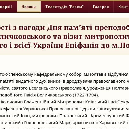
пархії
Новини
Телестудія "Разом"
Галерея
Конт
сті з нагоди Дня пам’яті преподо
еличковського та візит митрополи
го і всієї України Епіфанія до м.П
ято-Успенському кафедральному соборі м.Полтави відбулися 
я пам’яті видатного духівника, відроджувача православного
міста, святого Вселенського Православ’я, уродженця Полтав
подобного Паїсія Величковського (1722-1794).
гію очолив Блаженнійший Митрополит Київський і всієї Укра
кефальної Української Православної Церкви співслужили: 
ринський Іоан, митрополит Полтавський і Кременчуцький Ф
вницький і Голованівський Марк, архієпископ Харківський 