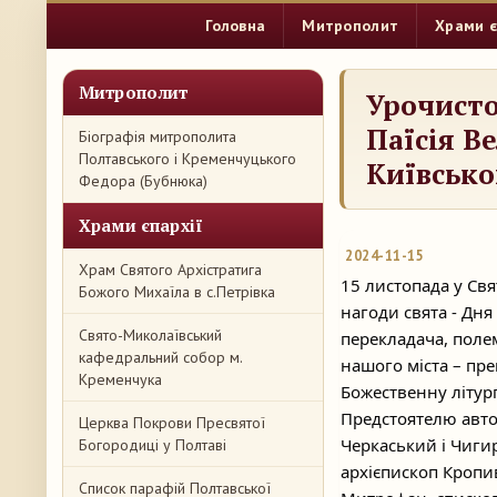
Головна
Митрополит
Храми є
Митрополит
Урочисто
Паїсія В
Біографія митрополита
Полтавського і Кременчуцького
Київсько
Федора (Бубнюка)
Храми єпархії
2024-11-15
Храм Святого Архістратига
15 листопада у Св
Божого Михаїла в с.Петрівка
нагоди свята - Дн
Свято-Миколаївський
перекладача, поле
кафедральний собор м.
нашого міста – пре
Кременчука
Божественну літур
Предстоятелю авто
Церква Покрови Пресвятої
Черкаський і Чиги
Богородиці у Полтаві
архієпископ Кропи
Список парафій Полтавської