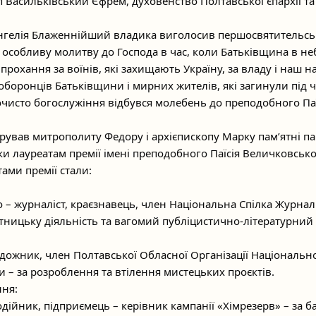
 Васильківський Єфрем, духовенство Полтавської єпархії т
нгелія Блаженнійший владика виголосив першосвятительсь
с особливу молитву до Господа в час, коли Батьківщина в не
рохання за воїнів, які захищають Україну, за владу і наш на
оборонців Батьківщини і мирних жителів, які загинули під ч
чисто богослужіння відбувся молебень до преподобного Паї
рував митрополиту Федору і архієпископу Марку пам’ятні пан
и лауреатам премії імені преподобного Паїсія Величковсько
ами премії стали:
 – журналіст, краєзнавець, член Національна Спілка Журналі
ітницьку діяльність та вагомий публіцистично-літературний
дожник, член Полтавської Обласної Організації Національно
 – за розроблення та втілення мистецьких проєктів.
ння:
дійник, підприємець – керівник кампанії «Хімрезерв» – за б