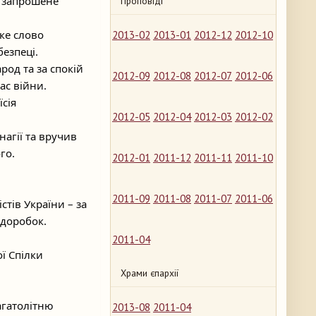
а запрошене
Проповіді
ке слово
2013-02
2013-01
2012-12
2012-10
безпеці.
род та за спокій
2012-09
2012-08
2012-07
2012-06
ас війни.
сія
2012-05
2012-04
2012-03
2012-02
агії та вручив
го.
2012-01
2011-12
2011-11
2011-10
2011-09
2011-08
2011-07
2011-06
стів України – за
 доробок.
2011-04
ї Спілки
Храми єпархії
агатолітню
2013-08
2011-04