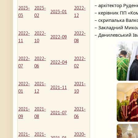
– архітектор Руден
2023-
2023-
2022-
2023-01
– керівник ПП «Ко
03
02
12
– скрипалька Валко
– Закладний Мико
2022-
2022-
2022-
– Данилевський І
2022-09
11
10
08
2022-
2022-
2022-
2022-04
07
06
02
2022-
2021-
2021-
2021-11
01
12
10
2021-
2021-
2021-
2021-07
09
08
06
2021-
2021-
2020-
2021-01