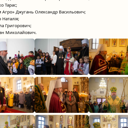
ко Тарас;
м Агро» Джугань Олександр Васильович;
 Наталія;
ла Григорович;
ван Миколайович.