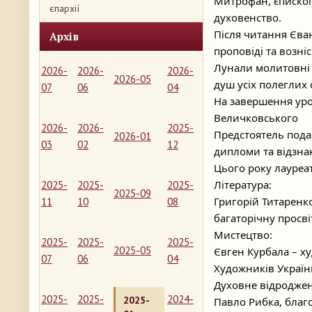
Митрофан, єпископ
єпархії
духовенство.
Після читання Єва
Архів
проповіді та возні
Лунали молитовні п
2026-
2026-
2026-
2026-05
душ усіх полеглих 
07
06
04
На завершення уро
Величковського
2026-
2026-
2025-
Предстоятель пода
2026-01
03
02
12
дипломи та відзнак
Цього року лауреат
Література:
2025-
2025-
2025-
2025-09
Григорій Титаренко
11
10
08
багаторічну просв
Мистецтво:
2025-
2025-
2025-
2025-05
Євген Курбала – ху
07
06
04
Художників України
Духовне відродже
2025-
2025-
2024-
2025-
Павло Рибка, благо