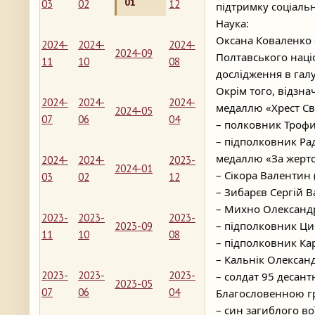
01
03
02
12
підтримку соціальн
Наука:
Оксана Коваленко –
2024-
2024-
2024-
2024-09
Полтавського націо
11
10
08
дослідження в гал
Окрім того, відзн
2024-
2024-
2024-
медаллю «Хрест Св
2024-05
07
06
04
– полковник Троф
– підполковник Ра
медаллю «За жерто
2024-
2024-
2023-
2024-01
– Сікора Валентин 
03
02
12
– Зибарєв Сергій В
– Михно Олександр
2023-
2023-
2023-
– підполковник Ци
2023-09
11
10
08
– підполковник Ка
– Кальнік Олексан
2023-
2023-
2023-
– солдат 95 десан
2023-05
07
06
04
Благословенною г
– син загиблого во