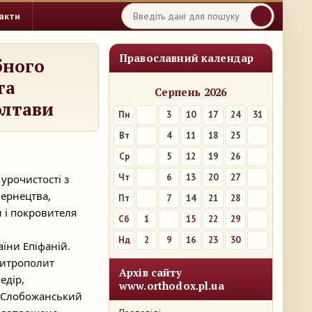
акти
Православний календар
бного
та
Серпень 2026
олтави
Пн
3
10
17
24
31
Вт
4
11
18
25
Ср
5
12
19
26
Чт
6
13
20
27
урочистості з
чернецтва,
Пт
7
14
21
28
и і покровителя
Сб
1
8
15
22
29
Нд
2
9
16
23
30
їни Епіфаній.
митрополит
Архів сайту
едір,
www.orthodox.pl.ua
і Слобожанський