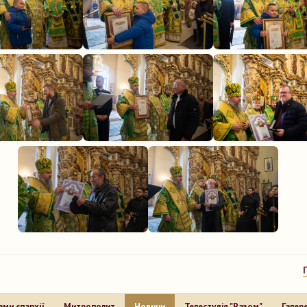
ами єпархії
Митрополит
Новини
Телестудія "Разом"
Галер