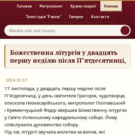
Головна
Митрополит
Храми єпархії
Новини
Телестудія "Разом"
Галерея
Контакти
Божественна літургія у двадцять
першу неділю після П"ятдесятниці,
2024-11-17
17 листопада, у двадцять першу неділю після
П"ятдесятниці, у день святителя Григорія, чудотворця,
єпископа Неокесарійського, митрополит Полтавський
і Кременчуцький
Федір звершив Божественну літургію
у Свято-Успенському кафедральному соборі. Йому
співслужило духовенство собору.
Під час літургії звучала молитва за воїнів, які