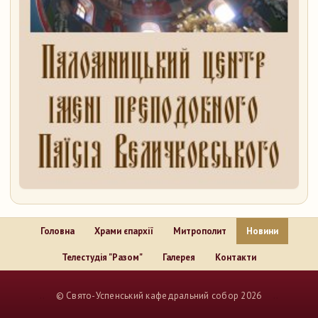
Головна
Храми єпархії
Митрополит
Новини
Телестудія "Разом"
Галерея
Контакти
..
© Свято-Успенський кафедральний собор 2026
..