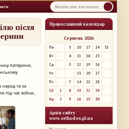
акти
Православний календар
ілю після
терини
Серпень 2026
Пн
3
10
17
24
31
Вт
4
11
18
25
ениці Катерини,
Ср
5
12
19
26
енському
Чт
6
13
20
27
Пт
7
14
21
28
ш народ та за
Сб
1
8
15
22
29
и під час війни,
Нд
2
9
16
23
30
Архів сайту
www.orthodox.pl.ua