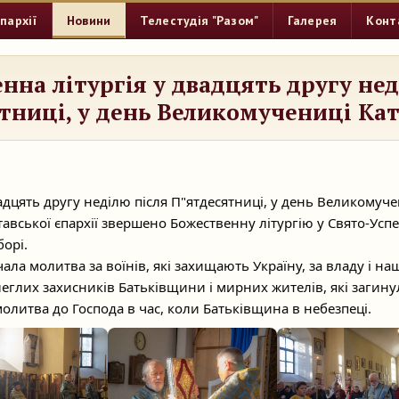
пархії
Новини
Телестудія "Разом"
Галерея
Конт
нна літургія у двадцять другу нед
тниці, у день Великомучениці Ка
адцять другу неділю після П"ятдесятниці, у день Великомуч
авської єпархії звершено Божественну літургію у
Свято-Усп
орі.
учала молитва за воїнів, які захищають Україну, за владу і на
леглих захисників Батьківщини і мирних жителів, які загинул
олитва до Господа в час, коли Батьківщина в небезпеці.