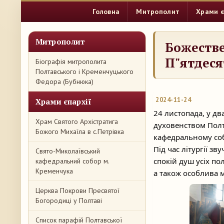
Головна
Митрополит
Храми є
Митрополит
Божестве
П"ятдеся
Біографія митрополита
Полтавського і Кременчуцького
Федора (Бубнюка)
2024-11-24
Храми єпархії
24 листопада, у дв
Храм Святого Архістратига
духовенством Полт
Божого Михаїла в с.Петрівка
кафедральному соб
Під час літургії зв
Свято-Миколаївський
спокій душ усіх по
кафедральний собор м.
Кременчука
а також особлива м
Церква Покрови Пресвятої
Богородиці у Полтаві
Список парафій Полтавської