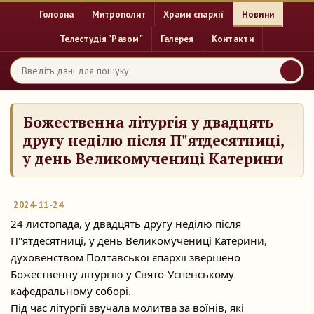
Головна
Митрополит
Храми єпархії
Новини
Телестудія "Разом"
Галерея
Контакти
Божественна літургія у двадцять
другу неділю після П"ятдесятниці,
у день Великомучениці Катерини
2024-11-24
24 листопада, у двадцять другу неділю після
П"ятдесятниці, у день Великомучениці Катерини,
духовенством Полтавської єпархії звершено
Божественну літургію у
Свято-Успенському
кафедральному соборі.
Під час літургії звучала молитва за воїнів, які