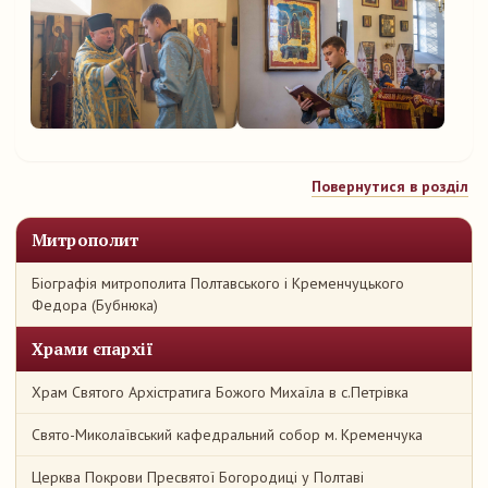
Повернутися в розділ
Митрополит
Біографія митрополита Полтавського і Кременчуцького
Федора (Бубнюка)
Храми єпархії
Храм Святого Архістратига Божого Михаїла в с.Петрівка
Свято-Миколаївський кафедральний собор м. Кременчука
Церква Покрови Пресвятої Богородиці у Полтаві