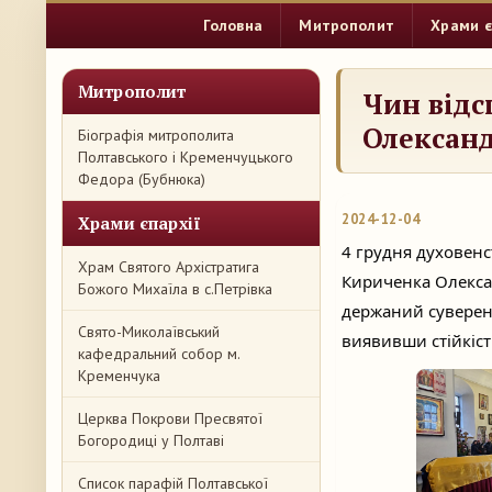
Головна
Митрополит
Храми є
Митрополит
Чин відс
Олексан
Біографія митрополита
Полтавського і Кременчуцького
Федора (Бубнюка)
2024-12-04
Храми єпархії
4 грудня духовенс
Храм Святого Архістратига
Кириченка Олекса
Божого Михаїла в с.Петрівка
держаний суверені
Свято-Миколаївський
виявивши стійкість
кафедральний собор м.
Кременчука
Церква Покрови Пресвятої
Богородиці у Полтаві
Список парафій Полтавської