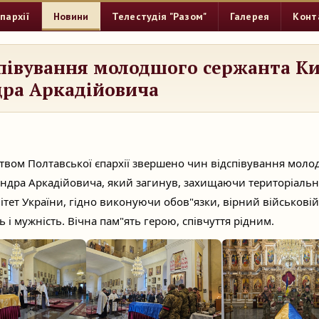
пархії
Новини
Телестудія "Разом"
Галерея
Конт
півування молодшого сержанта К
дра Аркадійовича
твом Полтавської єпархії звершено чин відспівування мол
ндра Аркадійовича, який загинув, захищаючи територіаль
тет України, гідно виконуючи обов"язки, вірний військовій 
 і мужність. Вічна пам"ять герою, співчуття рідним.