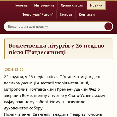
Головна
Митрополит
Храми єпархії
Новини
Телестудія "Разом"
Галерея
Контакти
Божественна літургія у 26 неділю
після П"ятдесятниці
2024-12-22
22 грудня, у 26 неділю після П"ятдесятниці, в день
великомучениці Анастасії Узорішительниці,
митрополит Полтавський і Кременчуцький Федір
звершив Божественну літургію у
Свято-Успенському
кафедральному соборі. Йому співслужило
духовенство собору.
Після читання Євангелія владика Федір виголосив