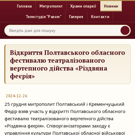
Головна
Митрополит
Храми єпархії
Новини
Телестудія "Разом"
Галерея
Контакти
Відкриття Полтавського обласного
фестивалю театралізованого
вертепного дійства «Різдвяна
феєрія»
2024-12-26
25 грудня митрополит Полтавський і Кременчуцький
Федір взяв участь у відкритті Полтавського обласного
фестивалю театралізованого вертепного дійства
«Різдвяна феєрія».
Співорганізаторами заходу є
управління культури Полтавської обласної військової