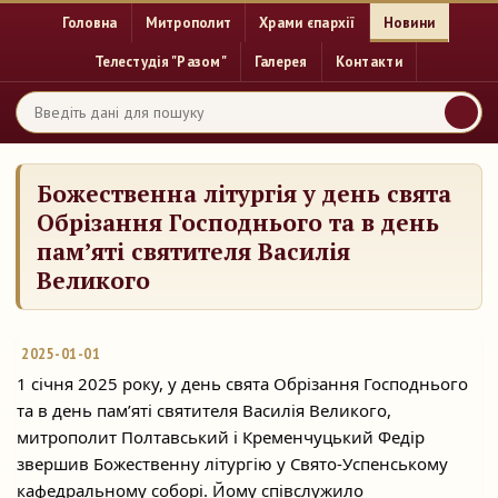
Головна
Митрополит
Храми єпархії
Новини
Телестудія "Разом"
Галерея
Контакти
Божественна літургія у день свята
Обрізання Господнього та в день
пам’яті святителя Василія
Великого
2025-01-01
1 січня 2025 року, у день свята Обрізання Господнього
та в день пам’яті святителя Василія Великого,
митрополит Полтавський і Кременчуцький Федір
звершив Божественну
літургію у Свято-Успенському
кафедральному соборі. Йому співслужило