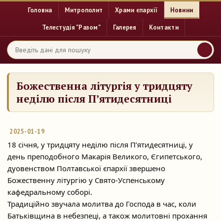
Головна
Митрополит
Храми єпархії
Новини
Телестудія "Разом"
Галерея
Контакти
Божественна літургія у тридцяту
неділю після П’ятидесятниці
2025-01-19
18 січня, у тридцяту неділю після П’ятидесятниці, у
день преподобного Макарія Великого, Єгипетського,
дуовенством Полтавської єпархії звершено
Божественну літургію у
Свято-Успенському
кафедральному соборі.
Традиційно звучала молитва до Господа в час, коли
Батьківщина в небезпеці, а також молитовні прохання