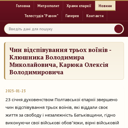
Головна
Митрополит
Храми єпархії
Новини
Телестудія "Разом"
Галерея
Контакти
Чин відспівування трьох воїнів -
Клюшника Володимира
Миколайовича, Карюка Олексія
Володимировича
2025-01-23
23 січня духовенством Полтавської єпархії звершено
чин відспівування трьох воїнів, які віддали своє
життя за свободу і незалежність Батьківщини, гідно
виконуючи свої
військові обов"язки, вірні військовій