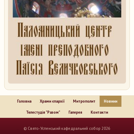
Головна
Храми єпархії
Митрополит
Новини
Телестудія "Разом"
Галерея
Контакти
..
© Свято-Успенський кафедральний собор 2026
..