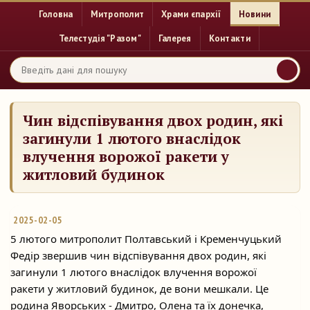
Головна
Митрополит
Храми єпархії
Новини
Телестудія "Разом"
Галерея
Контакти
Чин відспівування двох родин, які
загинули 1 лютого внаслідок
влучення ворожої ракети у
житловий будинок
2025-02-05
5 лютого митрополит Полтавський і Кременчуцький
Федір звершив чин відспівування двох родин, які
загинули 1 лютого внаслідок влучення ворожої
ракети у житловий будинок,
де вони мешкали. Це
родина Яворських - Дмитро, Олена та їх донечка,