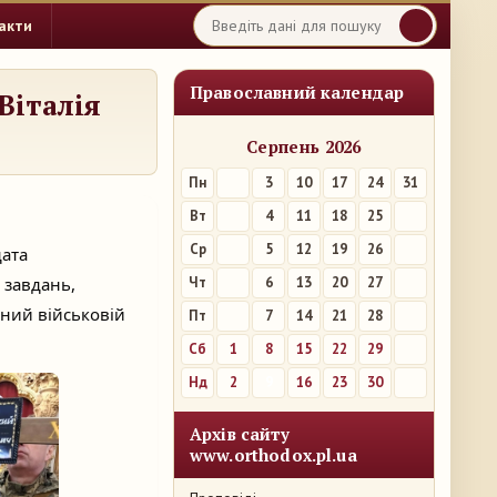
акти
Православний календар
Віталія
Серпень 2026
Пн
3
10
17
24
31
Вт
4
11
18
25
Ср
5
12
19
26
дата
 завдань,
Чт
6
13
20
27
рний військовій
Пт
7
14
21
28
Сб
1
8
15
22
29
Нд
2
9
16
23
30
Архів сайту
www.orthodox.pl.ua