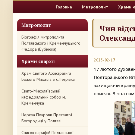
Головна
Митрополит
Храми є
Митрополит
Чин відс
Олексан
Біографія митрополита
Полтавського і Кременчуцького
Федора (Бубнюка)
2025-02-17
Храми єпархії
17 лютого духовен
Храм Святого Архістратига
Полторацького Ві
Божого Михаїла в с.Петрівка
захищаючи країну 
Свято-Миколаївський
присязі. Вічна пам
кафедральний собор м.
Кременчука
Церква Покрови Пресвятої
Богородиці у Полтаві
Список парафій Полтавської