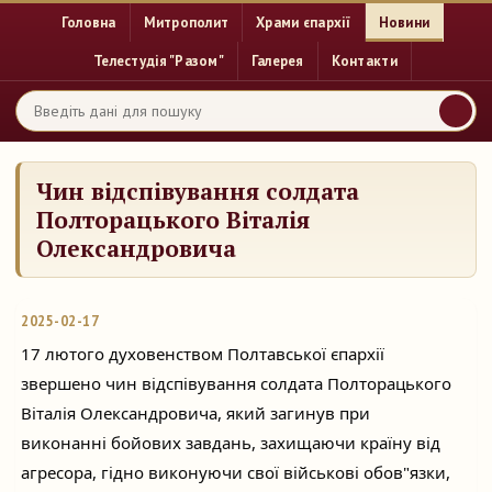
Головна
Митрополит
Храми єпархії
Новини
Телестудія "Разом"
Галерея
Контакти
Чин відспівування солдата
Полторацького Віталія
Олександровича
2025-02-17
17 лютого духовенством Полтавської єпархії
звершено чин відспівування солдата Полторацького
Віталія Олександровича, який загинув при
виконанні бойових завдань,
захищаючи країну від
агресора, гідно виконуючи свої військові обов"язки,