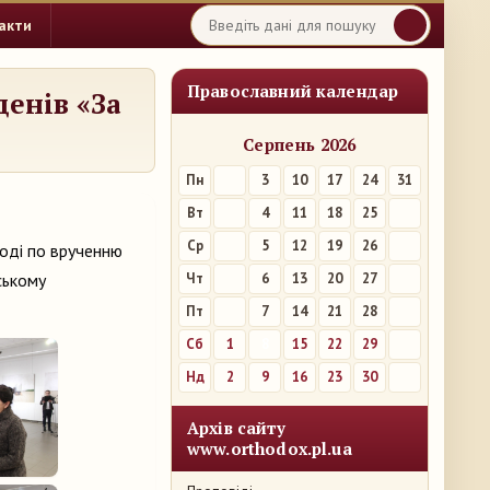
акти
Православний календар
енів «За
Серпень 2026
Пн
3
10
17
24
31
Вт
4
11
18
25
Ср
5
12
19
26
ході по врученню
ському
Чт
6
13
20
27
Пт
7
14
21
28
Сб
1
8
15
22
29
Нд
2
9
16
23
30
Архів сайту
www.orthodox.pl.ua