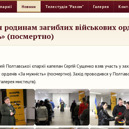
пархії
Новини
Телестудія "Разом"
Галерея
Конт
 родинам загиблих військових орд
» (посмертно)
ей Полтавської єпархії капелан Сергій Сущенко взяв участь у за
 орденів «За мужність» (посмертно). Захід проводився
у Полтав
галерея мистецтв).