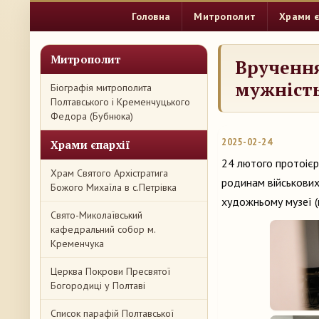
Головна
Митрополит
Храми є
Митрополит
Вручення
мужність
Біографія митрополита
Полтавського і Кременчуцького
Федора (Бубнюка)
2025-02-24
Храми єпархії
24 лютого протоієр
Храм Святого Архістратига
родинам військових
Божого Михаїла в с.Петрівка
художньому музеї (
Свято-Миколаївський
кафедральний собор м.
Кременчука
Церква Покрови Пресвятої
Богородиці у Полтаві
Список парафій Полтавської