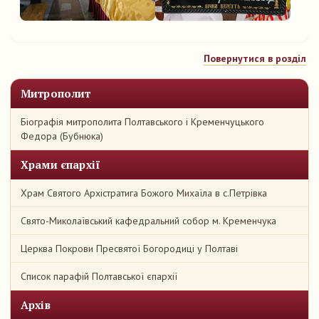
Повернутися в розділ
Митрополит
Біографія митрополита Полтавського і Кременчуцького
Федора (Бубнюка)
Храми єпархії
Храм Святого Архістратига Божого Михаїла в с.Петрівка
Свято-Миколаївський кафедральний собор м. Кременчука
Церква Покрови Пресвятої Богородиці у Полтаві
Список парафій Полтавської єпархії
Архів