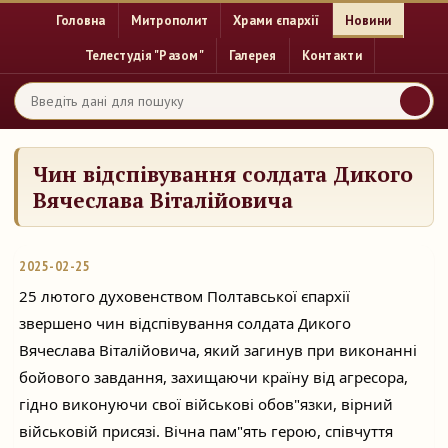
Головна
Митрополит
Храми єпархії
Новини
Телестудія "Разом"
Галерея
Контакти
Чин відспівування солдата Дикого
Вячеслава Віталійовича
2025-02-25
25 лютого духовенством Полтавської єпархії
звершено чин відспівування солдата Дикого
Вячеслава Віталійовича, який загинув при виконанні
бойового завдання, захищаючи
країну від агресора,
гідно виконуючи свої військові обов"язки, вірний
військовій присязі. Вічна пам"ять герою, співчуття