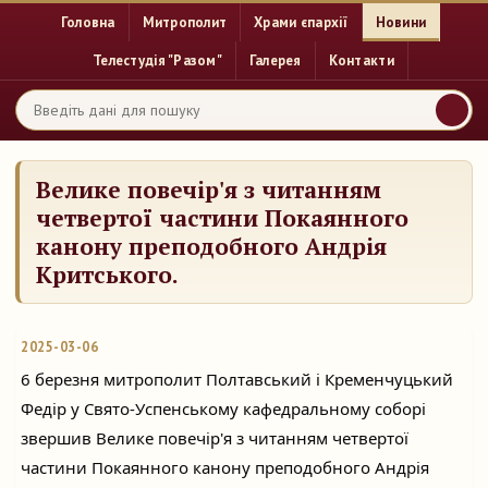
Головна
Митрополит
Храми єпархії
Новини
Телестудія "Разом"
Галерея
Контакти
Велике повечір'я з читанням
четвертої частини Покаянного
канону преподобного Андрія
Критського.
2025-03-06
6 березня митрополит Полтавський і Кременчуцький
Федір у Свято-Успенському кафедральному соборі
звершив Велике повечір'я з читанням четвертої
частини Покаянного канону
преподобного Андрія