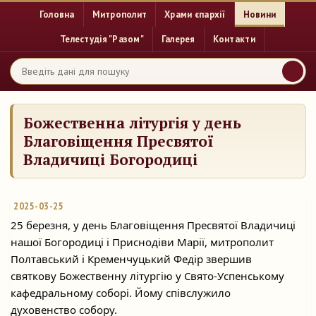
Головна
Митрополит
Храми єпархії
Новини
Телестудія "Разом"
Галерея
Контакти
Божественна літургія у день
Благовіщення Пресвятої
Владичиці Богородиці
2025-03-25
25 березня, у день Благовіщення Пресвятої Владичиці
нашої Богородиці і Приснодіви Марії, митрополит
Полтавський і Кременчуцький Федір звершив
святкову Божественну
літургію у Свято-Успенському
кафедральному соборі. Йому співслужило
духовенство собору.