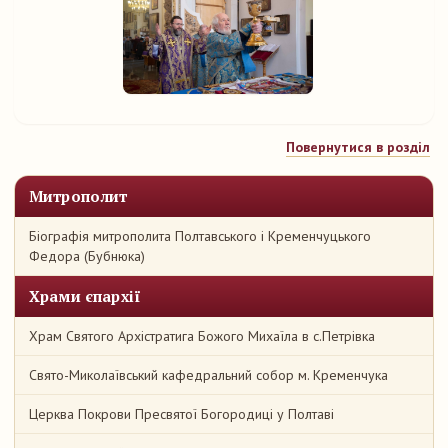
Повернутися в розділ
Митрополит
Біографія митрополита Полтавського і Кременчуцького
Федора (Бубнюка)
Храми єпархії
Храм Святого Архістратига Божого Михаїла в с.Петрівка
Свято-Миколаївський кафедральний собор м. Кременчука
Церква Покрови Пресвятої Богородиці у Полтаві