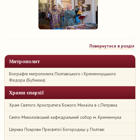
Повернутися в розділ
Митрополит
Біографія митрополита Полтавського і Кременчуцького
Федора (Бубнюка)
Храми єпархії
Храм Святого Архістратига Божого Михаїла в с.Петрівка
Свято-Миколаївський кафедральний собор м. Кременчука
Церква Покрови Пресвятої Богородиці у Полтаві