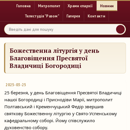
Головна
Митрополит
Храми єпархії
Новини
Телестудія "Разом"
Галерея
Контакти
Божественна літургія у день
Благовіщення Пресвятої
Владичиці Богородиці
2025-03-25
25 березня, у день Благовіщення Пресвятої Владичиці
нашої Богородиці і Приснодіви Марії, митрополит
Полтавський і Кременчуцький Федір звершив
святкову Божественну
літургію у Свято-Успенському
кафедральному соборі. Йому співслужило
духовенство собору.