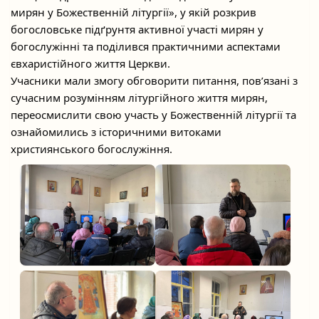
мирян у Божественній літургії», у якій розкрив
богословське підґрунтя активної участі мирян у
богослужінні та поділився практичними аспектами
євхаристійного життя Церкви.
Учасники мали змогу обговорити питання, пов’язані з
сучасним розумінням літургійного життя мирян,
переосмислити свою участь у Божественній літургії та
ознайомились з історичними витоками
християнського богослужіння.