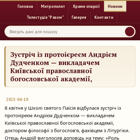
Головна
Митрополит
Храми єпархії
Новини
Телестудія "Разом"
Галерея
Контакти
Зустріч із протоієреєм Андрієм
Дудченком — викладачем
Київської православної
богословської академії,
2025-04-10
8 квітня у Школі святого Паїсія відбулася зустріч із
протоієреєм Андрієм Дудченком — викладачем
Київської православної богословської академії,
доктором філософії з
богослов’я, фахівцем з Літургіки.
Отець Андрій виголосив доповідь на тему: «Роль