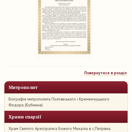
Повернутися в розділ
Митрополит
Біографія митрополита Полтавського і Кременчуцького
Федора (Бубнюка)
Храми єпархії
Храм Святого Архістратига Божого Михаїла в с.Петрівка