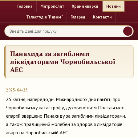
Головна
Митрополит
Храми єпархії
Новини
Телестудія "Разом"
Галерея
Контакти
Панахида за загиблими
ліквідаторами Чорнобильської
АЕС
2025-04-25
25 квітня, напередодні Міжнародного дня пам'яті про
Чорнобильську катастрофу, духовенством Полтавської
єпархії звершено Панахиду за загиблими ліквідаторами,
а також
традиційний молебен за здоров'я ліквідаторів
аварії на Чорнобильській АЕС.