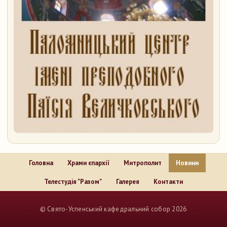
Головна
Храми єпархії
Митрополит
Новини
Телестудія "Разом"
Галерея
Контакти
..
© Свято-Успенський кафедральний собор 2026
..