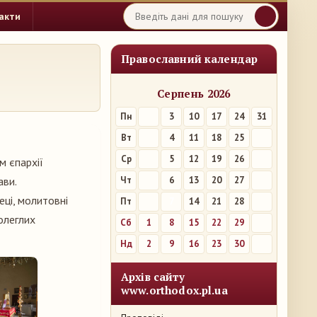
акти
Православний календар
Серпень 2026
Пн
3
10
17
24
31
Вт
4
11
18
25
Ср
5
12
19
26
м єпархії
ави.
Чт
6
13
20
27
еці, молитовні
Пт
7
14
21
28
полеглих
Сб
1
8
15
22
29
Нд
2
9
16
23
30
Архів сайту
www.orthodox.pl.ua