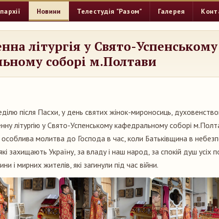
пархії
Новини
Телестудія "Разом"
Галерея
Конт
нна літургія у Свято-Успенському
ьному соборі м.Полтави
еділю після Пасхи, у день святих жінок-мироносиць, духовенство
ну літургію у Свято-Успенському кафедральному соборі м.Полт
 особлива молитва до Господа в час, коли Батьківщина в небезп
 які захищають Україну, за владу і наш народ, за спокій душ усіх 
ни і мирних жителів, які загинули під час війни.