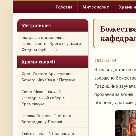
Головна
Митрополит
Храми є
Митрополит
Божестве
кафедрал
Біографія митрополита
Полтавського і Кременчуцького
Федора (Бубнюка)
2025-05-04
Храми єпархії
4 травня, у третю н
Храм Святого Архістратига
звершено Божествен
Божого Михаїла в с.Петрівка
Традиційно звучала
Свято-Миколаївський
прохання за воїнів,
кафедральний собор м.
оборонців Батьківщи
Кременчука
Церква Покрови Пресвятої
Богородиці у Полтаві
Список парафій Полтавської