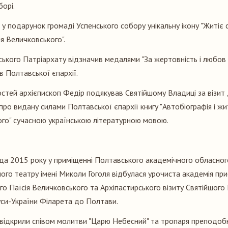
борі.
с у подарунок громаді Успенського собору унікальну ікону "Житіє 
я Величковського".
ького Патріархату відзначив медалями "За жертовність і любов 
в Полтавської єпархії.
остей архієпископ Федір подякував Святійшому Владиці за візит
про видану силами Полтавської єпархії книгу "Автобіографія і ж
ого" сучасною українською літературною мовою.
да 2015 року у приміщенні Полтавського академічного обласног
го театру імені Миколи Гоголя відбулася урочиста академія пр
го Паїсія Величковського та Архіпастирського візиту Святійшого
Руси-України Філарета до Полтави.
відкрили співом молитви "Царю Небесний" та тропаря преподоб