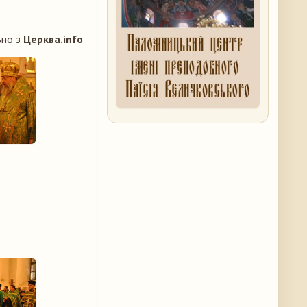
но з
Церква.
info