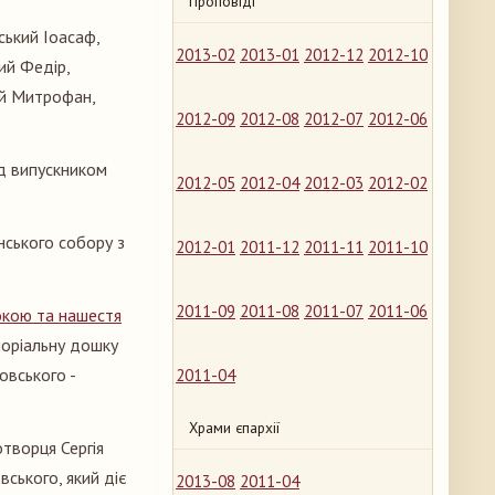
Проповіді
ський Іоасаф,
2013-02
2013-01
2012-12
2012-10
ий Федір,
ий Митрофан,
2012-09
2012-08
2012-07
2012-06
ад випускником
2012-05
2012-04
2012-03
2012-02
нського собору з
2012-01
2011-12
2011-11
2011-10
2011-09
2011-08
2011-07
2011-06
покою та нашестя
моріальну дошку
овського -
2011-04
Храми єпархії
творця Сергія
ського, який діє
2013-08
2011-04