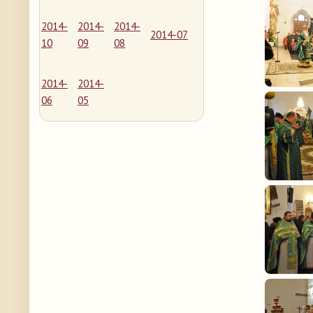
2014-
2014-
2014-
2014-07
10
09
08
2014-
2014-
06
05