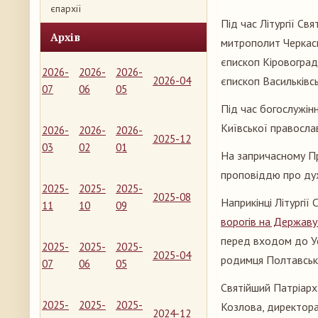
єпархії
Під час Літургії Св
Архів
митрополит Черкась
єпископ Кіровоград
2026-
2026-
2026-
2026-04
єпископ Васильківсь
07
06
05
Під час богослужін
Київської правосла
2026-
2026-
2026-
2025-12
03
02
01
На запричасному Пр
проповіддю про дух
2025-
2025-
2025-
2025-08
Наприкінці Літургі
11
10
09
ворогів на Державу 
перед входом до Ус
2025-
2025-
2025-
2025-04
родимця Полтавськ
07
06
05
Святійший Патріарх
2025-
2025-
2025-
Козлова, директора
2024-12