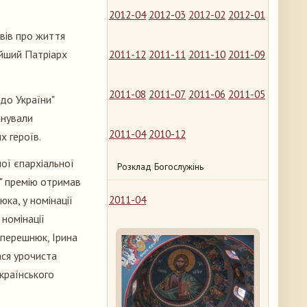
2012-04
2012-03
2012-02
2012-01
вів про життя
йший Патріарх
2011-12
2011-11
2011-10
2011-09
2011-08
2011-07
2011-06
2011-05
до України"
анували
2011-04
2010-12
х героїв.
ої єпархіальної
Розклад Богослужінь
я" премію отримав
ка, у номінації
2011-04
 номінації
оперешнюк, Ірина
ася урочиста
країнського