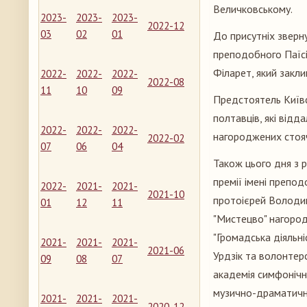
Величковському.
2023-
2023-
2023-
2022-12
03
02
01
До присутніх зверн
преподобного Паїс
Філарет, який закли
2022-
2022-
2022-
2022-08
11
10
09
Предстоятель Київс
полтавців, які відд
2022-
2022-
2022-
нагороджених стояч
2022-02
07
06
04
Також цього дня з 
премії імені препо
2022-
2021-
2021-
2021-10
протоієрей Володим
01
12
11
"Мистецво" нагороду
"Громадська діяльні
2021-
2021-
2021-
2021-06
Урдзік та волонтер
09
08
07
академія симфонічн
музично-драматично
2021-
2021-
2021-
2020-12