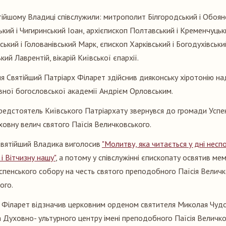
ятійшому Владиці співслужили: митрополит Білгородський і Обоян
кий і Чигиринський Іоан, архієпископ Полтавський і Кременчуцьк
ський і Голованівський Марк, єпископ Харківський і Богодухівськ
кий Лаврентій, вікарій Київської єпархії.
ня Святійший Патріарх Філарет здійснив дияконську хіротонію н
вної богословської академії Андрієм Орловським.
едстоятель Київського Патріархату звернувся до громади Успе
овну велич святого Паїсія Величковського.
ї Святійший Владика виголосив
"Молитву, яка читається у дні нес
і Вітчизну нашу"
, а потому у співслужінні єпископату освятив ме
пенського собору на честь святого преподобного Паїсія Величк
ого.
 Філарет відзначив церковним орденом святителя Миколая Чудо
 Духовно- ультурного центру імені преподобного Паїсія Величков