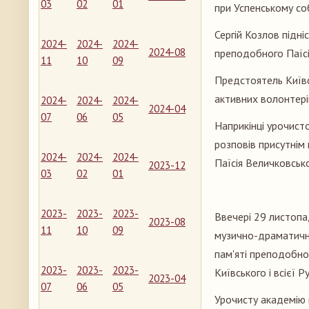
03
02
01
при Успенському со
Сергій Козлов підні
2024-
2024-
2024-
2024-08
преподобного Паїсі
11
10
09
Предстоятель Київс
активних волонтері
2024-
2024-
2024-
2024-04
07
06
05
Наприкінці урочист
розповів присутнім 
2024-
2024-
2024-
Паїсія Величковськ
2023-12
03
02
01
2023-
2023-
2023-
Ввечері 29 листопа
2023-08
11
10
09
музично-драматично
пам'яті преподобно
2023-
2023-
2023-
Київського і всієї 
2023-04
07
06
05
Урочисту академію 