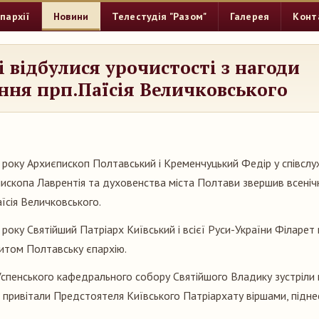
пархії
Новини
Телестудія "Разом"
Галерея
Конт
і відбулися урочистості з нагоди
ння прп.Паїсія Величковського
року Архиєпископ Полтавський і Кременчуцький Федір у співслужі
єпископа Лаврентія та духовенства міста Полтави звершив всеніч
їсія Величковського.
оку Святійший Патріарх Київський і всієї Руси-України Філарет 
зитом Полтавську єпархію.
пенського кафедрального собору Святійшого Владику зустріли 
кі привітали Предстоятеля Київського Патріархату віршами, підн