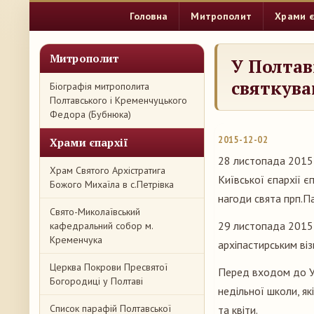
Головна
Митрополит
Храми є
Митрополит
У Полтав
святкува
Біографія митрополита
Полтавського і Кременчуцького
Федора (Бубнюка)
2015-12-02
Храми єпархії
28 листопада 2015 
Храм Святого Архістратига
Київської єпархії 
Божого Михаїла в с.Петрівка
нагоди свята прп.Па
Свято-Миколаївський
29 листопада 2015 р
кафедральний собор м.
Кременчука
архіпастирським ві
Церква Покрови Пресвятої
Перед входом до Ус
Богородиці у Полтаві
недільної школи, я
Список парафій Полтавської
та квіти.