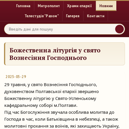
Головна
Митрополит
Храми єпархії
Новини
Телестудія "Разом"
Галерея
Контакти
Божественна літургія у свято
Вознесіння Господнього
2025-05-29
29 травня, у свято Вознесіння Господнього,
духовенством Полтавської єпархії звершено
Божественну літургію у Свято-Успенському
кафедральному соборі м.Полтави.
Під час
Богослужіння звучала особлива молитва до
Господа в час, коли Батьківщина в небезпеці, а також
молитовні прохання за воїнів, які захищають Україну,