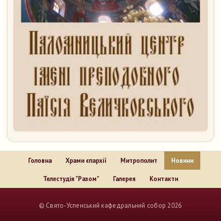
Головна
Храми єпархії
Митрополит
Новини
Телестудія "Разом"
Галерея
Контакти
..
© Свято-Успенський кафедральний собор 2026
..