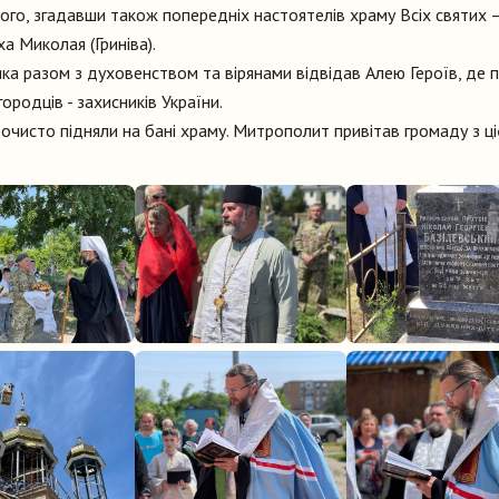
го, згадавши також попередніх настоятелів храму Всіх святих 
а Миколая (Гриніва).
а разом з духовенством та вірянами відвідав Алею Героїв, де 
ородців - захисників України.
чисто підняли на бані храму. Митрополит привітав громаду з ц