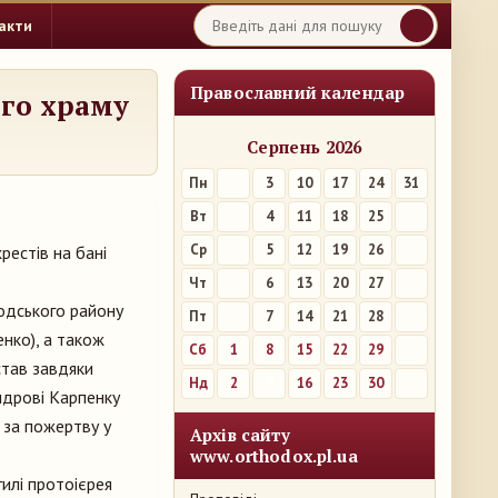
акти
Православний календар
ого храму
Серпень 2026
Пн
3
10
17
24
31
Вт
4
11
18
25
Ср
5
12
19
26
естів на бані
Чт
6
13
20
27
одського району
Пт
7
14
21
28
нко), а також
Сб
1
8
15
22
29
став завдяки
Нд
2
9
16
23
30
ндрові Карпенку
к за пожертву у
Архів сайту
www.orthodox.pl.ua
илі протоієрея