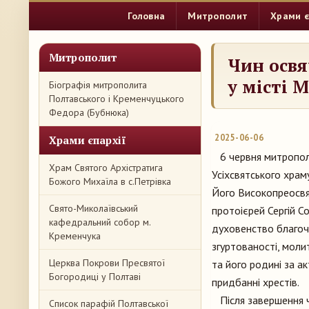
Головна
Митрополит
Храми є
Митрополит
Чин освя
у місті 
Біографія митрополита
Полтавського і Кременчуцького
Федора (Бубнюка)
2025-06-06
Храми єпархії
6 червня митрополи
Храм Святого Архістратига
Усіхсвятського храму
Божого Михаїла в с.Петрівка
Його Високопреосвя
Свято-Миколаївський
протоієрей Сергій С
кафедральний собор м.
духовенство благочи
Кременчука
згуртованості, моли
Церква Покрови Пресвятої
та його родині за ак
Богородиці у Полтаві
придбанні хрестів.
Після завершення чи
Список парафій Полтавської