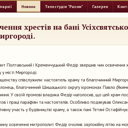
пархії
Новини
Телестудія "Разом"
Галерея
Конт
чення хрестів на бані Усіхсвятськ
Миргороді.
т Полтавський і Кременчуцький Федір звершив чин освячення хр
 у місті Миргороді.
щенству співслужили: настоятель храму та благочинний Миргор
олонець, благочинний Шишацького округу ієромонах Павло (Якиме
ння. У своїй промові владика Федір наголосив, що цей храм по
тов і праці парафіян та настоятелів. Особливо подякував Олекса
тивну участь у будівництві храму, а також пані Тетяні Остафійчу
ну освячення митрополит Федір очолив заупокійну літію на мог