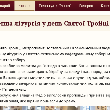
пархії
Новини
Телестудія "Разом"
Галерея
Конт
нна літургія у день Святої Тройці
Святої Тройці, митрополит Полтавський і Кременчуцький Фед
нну літургію у Святтто-Успенському кафедральному соборі 
енство собору.
 особлива молитва до Господа в час, коли Батьківщина в не
 за воїнів, які захищають Україну, за владу і наш народ, за 
 Батьківщини і мирних жителів, які загинули під час війни
о звершено вечірню з читанням коліновклонних молитов, які
 П’ятдесятниці.
служіння владика Федір виголосив проповідь і привітав вір
вятив зілля, яке віряни принесли до храму.