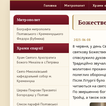
Головна
Митрополит
Храми є
Митрополит
Божестве
Біографія митрополита
Полтавського і Кременчуцького
Федора (Бубнюка)
2025-06-08
8 червня, у день 
Храми єпархії
святкову Божестве
співслужило духов
Храм Святого Архістратига
Божого Михаїла в с.Петрівка
Традиційно звучала
молитовні прохання
Свято-Миколаївський
полеглих оборонців
кафедральний собор м.
Після Літургії бул
Кременчука
читаються на свято
Церква Покрови Пресвятої
По звершенню бого
Богородиці у Полтаві
Тройці, а також ос
Список парафій Полтавської