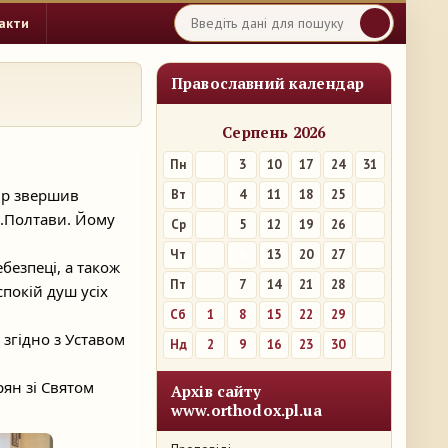
акти
Православний календар
Серпень 2026
Пн
3
10
17
24
31
ір звершив
Вт
4
11
18
25
м.Полтави.
Йому
Ср
5
12
19
26
Чт
6
13
20
27
безпеці, а також
Пт
7
14
21
28
спокій душ усіх
.
Сб
1
8
15
22
29
 згідно з Уставом
Нд
2
9
16
23
30
ян зі Святом
Архів сайту
www.orthodox.pl.ua