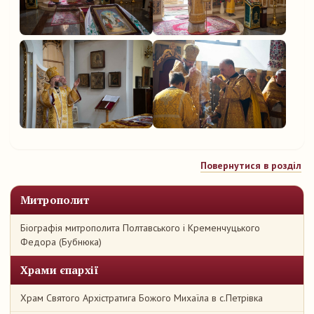
Повернутися в розділ
Митрополит
Біографія митрополита Полтавського і Кременчуцького
Федора (Бубнюка)
Храми єпархії
Храм Святого Архістратига Божого Михаїла в с.Петрівка