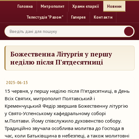
Головна
Митрополит
Храми єпархії
Новини
Телестудія "Разом"
Галерея
Контакти
Божественна Літургія у першу
неділю після П'ятдесятниці
2025-06-15
15 червня, у першу неділю після П'ятдесятниці, в День
Всіх Святих, митрополит Полтавський і
Кременчуцький Федір звершив Божественну літургію
у Свято-Успенському кафедральному
соборі
м.Полтави. Йому співслужило духовенство собору.
Традиційно звучала особлива молитва до Господа в
час, коли Батьківщина в небезпеці, а також молитовні