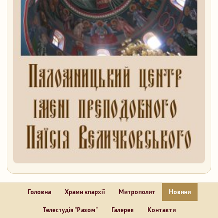
Головна
Храми єпархії
Митрополит
Новини
Телестудія "Разом"
Галерея
Контакти