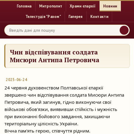
Головна
Митрополит
Храми єпархії
Новини
Телестудія "Разом"
Галерея
Контакти
Чин відспівування солдата
Мисюри Антипа Петровича
2025-06-24
24 червня духовенством Полтавської єпархії
звершено чин відспівування солдата Мисюри Антипа
Петровича, який загинув, гідно виконуючи свої
військові обов'язки, виявивши
стійкість і мужність
при виконанні бойового завдання, захищаючи
територіальну цілісність України.
Вічна пам'ять герою, співчуття рідним.