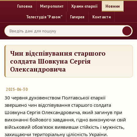
Головна
Митрополит
Храми єпархії
Новини
Телестудія "Разом"
Галерея
Контакти
Чин відспівування старшого
солдата Шовкуна Сергія
Олександровича
2025-06-30
30 червня духовенством Полтавської єпархії
звершено чин відспівування старшого солдата
Шовкуна Сергія Олександровича, який загинув при
виконанні бойового завдання,
гідно виконуючи свій
військовий обов'язок виявивши стійкість і мужність,
захищаючи територіальну цілісність України.