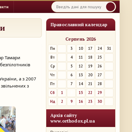
акти
Православний календар
ни
Серпень 2026
Пн
3
10
17
24
31
ар Тамари
Вт
4
11
18
25
безпілотників
Ср
5
12
19
26
Чт
6
13
20
27
країни, а з 2007
Пт
7
14
21
28
 звільнених з
Сб
1
8
15
22
29
Нд
2
9
16
23
30
Архів сайту
www.orthodox.pl.ua