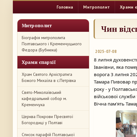
Головна
Митрополит
Храми є
Митрополит
Чин відс
Біографія митрополита
Полтавського і Кременчуцького
Федора (Бубнюка)
2025-07-08
8 липня духовенст
Храми єпархії
Іванівни, яка пом
ворога 3 липня 202
Храм Святого Архістратига
Божого Михаїла в с.Петрівка
Тамара Пивовар пр
року - у Полтавськ
Свято-Миколаївський
військової служби т
кафедральний собор м.
Вічна пам'ять Тамар
Кременчука
Церква Покрови Пресвятої
Богородиці у Полтаві
Список парафій Полтавської