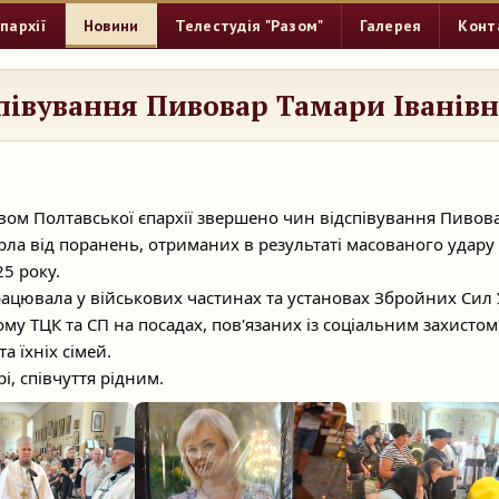
пархії
Новини
Телестудія "Разом"
Галерея
Конт
півування Пивовар Тамари Іванів
вом Полтавської єпархії звершено чин відспівування Пивов
ерла від поранень, отриманих в результаті масованого удару
5 року.
ацювала у військових частинах та установах Збройних Сил У
ому ТЦК та СП на посадах, пов'язаних із соціальним захистом
а їхніх сімей.
і, співчуття рідним.