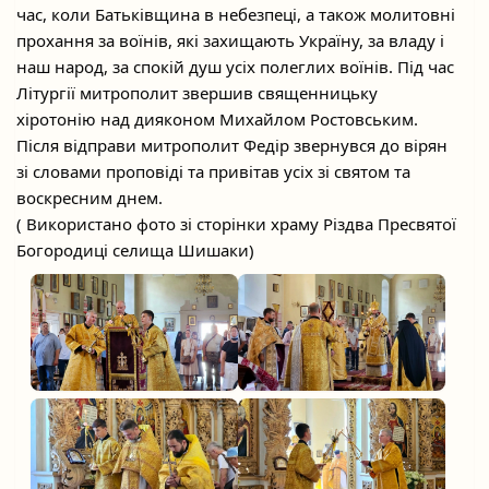
час, коли Батьківщина в небезпеці, а також молитовні
прохання за воїнів, які захищають Україну, за владу і
наш народ, за спокій душ усіх полеглих воїнів. Під час
Літургії митрополит звершив священницьку
хіротонію над дияконом Михайлом Ростовським.
Після відправи митрополит Федір звернувся до вірян
зі словами проповіді та привітав усіх зі святом та
воскресним днем.
( Використано фото зі сторінки храму Різдва Пресвятої
Богородиці селища Шишаки)