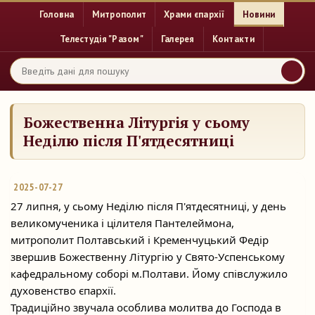
Головна
Митрополит
Храми єпархії
Новини
Телестудія "Разом"
Галерея
Контакти
Божественна Літургія у сьому
Неділю після П'ятдесятниці
2025-07-27
27 липня, у сьому Неділю після П'ятдесятниці, у день
великомученика і цілителя Пантелеймона,
митрополит Полтавський і Кременчуцький Федір
звершив Божественну Літургію у
Свято-Успенському
кафедральному соборі м.Полтави. Йому співслужило
духовенство єпархії.
Традиційно звучала особлива молитва до Господа в