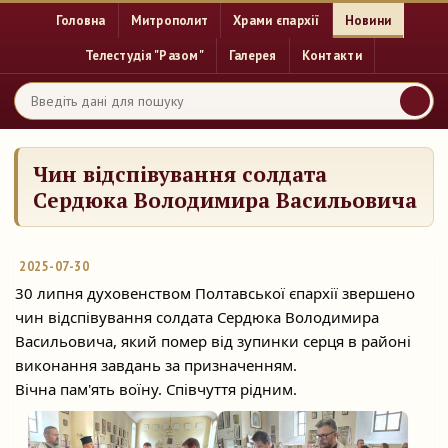
Головна
Митрополит
Храми єпархії
Новини
Телестудія "Разом"
Галерея
Контакти
Чин відспівування солдата
Сердюка Володимира Васильовича
2025-07-30
30 липня духовенством Полтавської єпархії звершено
чин відспівування солдата Сердюка Володимира
Васильовича, який помер від зупинки серця в районі
виконання завдань за
призначенням.
Вічна пам'ять воїну. Співчуття рідним.