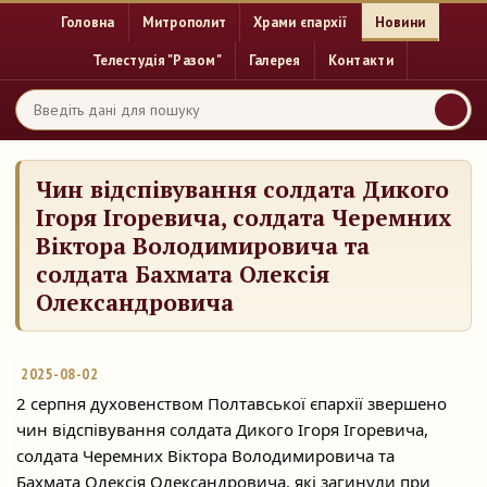
Головна
Митрополит
Храми єпархії
Новини
Телестудія "Разом"
Галерея
Контакти
Чин відспівування солдата Дикого
Ігоря Ігоревича, солдата Черемних
Віктора Володимировича та
солдата Бахмата Олексія
Олександровича
2025-08-02
2 серпня духовенством Полтавської єпархії звершено
чин відспівування солдата Дикого Ігоря Ігоревича,
солдата Черемних Віктора Володимировича та
Бахмата Олексія
Олександровича, які загинули при