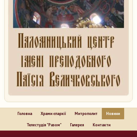
Головна
Храми єпархії
Митрополит
Новини
Телестудія "Разом"
Галерея
Контакти