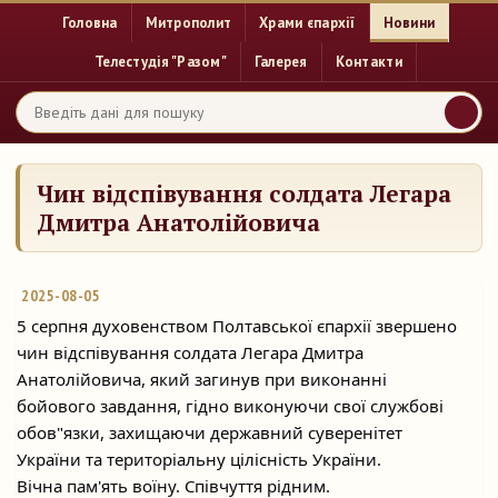
Головна
Митрополит
Храми єпархії
Новини
Телестудія "Разом"
Галерея
Контакти
Чин відспівування солдата Легара
Дмитра Анатолійовича
2025-08-05
5 серпня духовенством Полтавської єпархії звершено
чин відспівування солдата Легара Дмитра
Анатолійовича, який загинув при виконанні
бойового завдання, гідно виконуючи
свої службові
обов"язки, захищаючи державний суверенітет
України та територіальну цілісність України.
Вічна пам'ять воїну. Співчуття рідним.