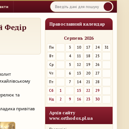
акти
Православний календар
й Федір
Серпень 2026
Пн
3
10
17
24
31
Вт
4
11
18
25
Ср
5
12
19
26
Чт
6
13
20
27
полит
ихайлівському
Пт
7
14
21
28
Сб
1
8
15
22
29
ерелюк та
Нд
2
9
16
23
30
владика привітав
Архів сайту
www.orthodox.pl.ua