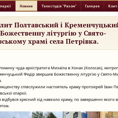
пархії
Новини
Телестудія "Разом"
Галерея
Конт
лит Полтавський і Кременчуцьки
Божественну літургію у Свято-
ському храмі села Петрівка.
спомину чуда архістратига Михаїла в Хонах (Колосах), митро
менчуцький Федір звершив Божественну літургію у Свято-М
.
ященству співслужили настоятель храму протоієрей Іван П
ської єпархії.
 відбувся хресний хід навколо храму, по завершенні якого 
вятом.