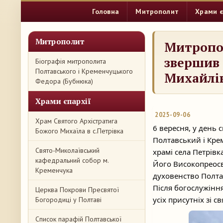
Головна
Митрополит
Храми є
Митрополит
Митропо
звершив 
Біографія митрополита
Полтавського і Кременчуцького
Михайлів
Федора (Бубнюка)
Храми єпархії
2025-09-06
Храм Святого Архістратига
6 вересня, у день 
Божого Михаїла в с.Петрівка
Полтавський і Кре
Свято-Миколаївський
храмі села Петрівка
кафедральний собор м.
Його Високопреосв
Кременчука
духовенство Полтав
Після богослужіння
Церква Покрови Пресвятої
усіх присутніх зі с
Богородиці у Полтаві
Список парафій Полтавської