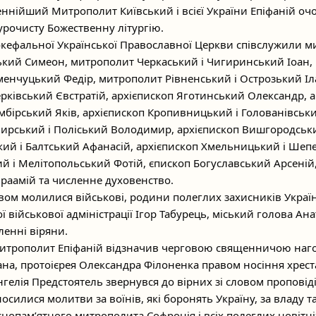
еннійший Митрополит Київський і всієї України Епіфаній очо
 урочисту Божественну літургію.
кефальної Української Православної Церкви співслужили 
ький Симеон, митрополит Черкаський і Чигиринський Іоан,
менчуцький Федір, митрополит Рівненський і Острозький Іл
рківський Євстратій, архієпископ Яготинський Олександр, а
мбірський Яків, архієпископ Кропивницький і Голованівськ
ирський і Поліський Володимир, архієпископ Вишгородськи
кий і Балтський Афанасій, архієпископ Хмельницький і Шеп
ий і Мелітопольський Фотій, єпископ Богуславський Арсеній
раамій та численне духовенство.
твом молилися військові, родини полеглих захисників Украї
ї військової адміністрації Ігор Табурець, міський голова Ан
ленні віряни.
Митрополит Епіфаній відзначив черговою священничою на
ана, протоієрея Олександра Філоненка правом носіння хрест
гелія Предстоятель звернувся до вірних зі словом проповіді
дносилися молитви за воїнів, які боронять Україну, за владу т
снопам’ятного митрополита Софронія і всіх полеглих новітніх