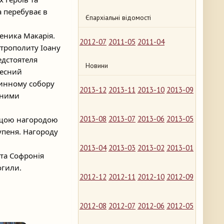
 перебуває в
Єпархіальні відомості
еника Макарія.
2012-07
2011-05
2011-04
итрополиту Іоану
едстоятеля
Новини
чесний
чинному собору
2013-12
2013-11
2013-10
2013-09
вними
2013-08
2013-07
2013-06
2013-05
ищою нагородою
тупеня. Нагороду
2013-04
2013-03
2013-02
2013-01
та Софронія
огили.
2012-12
2012-11
2012-10
2012-09
2012-08
2012-07
2012-06
2012-05