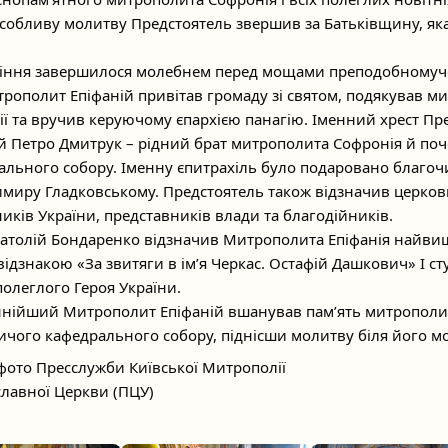
собливу молитву Предстоятель звершив за Батьківщину, яка
жіння завершилося молебнем перед мощами преподобномуч
трополит Епіфаній привітав громаду зі святом, подякував м
ії та вручив керуючому єпархією панагію. Іменний хрест Пр
й Петро Дмитрук – рідний брат митрополита Софронія й по
ального собору. Іменну єпитрахіль було подаровано благо
миру Гладковському. Предстоятель також відзначив церко
иків України, представників влади та благодійників.
натолій Бондаренко відзначив Митрополита Епіфанія найв
відзнакою «За звитяги в ім’я Черкас. Остафій Дашкович» I с
олеглого Героя України.
ннійший Митрополит Епіфаній вшанував памʼять митрополи
ничого кафедрального собору, піднісши молитву біля його м
 фото Пресслужби Київської Митрополії
славної Церкви (ПЦУ)