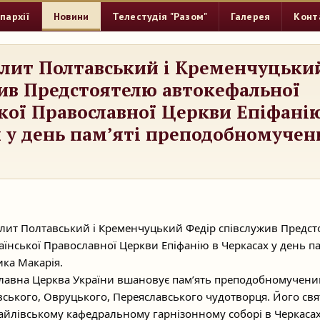
пархії
Новини
Телестудія "Разом"
Галерея
Конт
лит Полтавський і Кременчуцьки
ив Предстоятелю автокефальної
кої Православної Церкви Епіфанію
 у день пам’яті преподобномучен
лит Полтавський і Кременчуцький Федір співслужив Предс
їнської Православної Церкви Епіфанію в Черкасах у день па
ка Макарія.
лавна Церква України вшановує памʼять преподобномученик
вського, Овруцького, Переяславського чудотворця. Його свя
йлівському кафедральному гарнізонному соборі в Черкасах