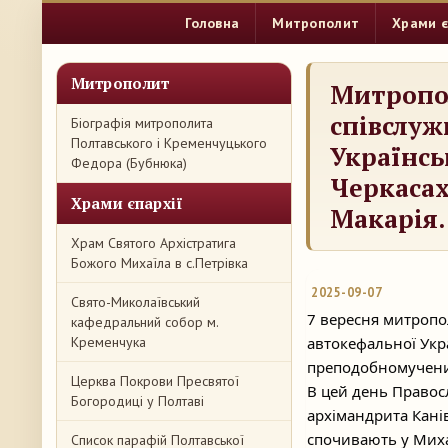
Головна
Митрополит
Храми є
Митрополит
Митропо
співслуж
Біографія митрополита
Полтавського і Кременчуцького
Українсь
Федора (Бубнюка)
Черкасах
Храми єпархії
Макарія.
Храм Святого Архістратига
Божого Михаїла в с.Петрівка
2025-09-07
Свято-Миколаївський
7 вересня митропо
кафедральний собор м.
Кременчука
автокефальної Укра
преподобномучени
Церква Покрови Пресвятої
В цей день Правос
Богородиці у Полтаві
архімандрита Кані
спочивають у Миха
Список парафій Полтавської