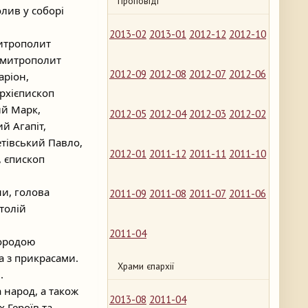
Проповіді
лив у соборі
2013-02
2013-01
2012-12
2012-10
митрополит
 митрополит
2012-09
2012-08
2012-07
2012-06
аріон,
рхієпископ
ий Марк,
2012-05
2012-04
2012-03
2012-02
й Агапіт,
етівський Павло,
2012-01
2011-12
2011-11
2011-10
, єпископ
ни, голова
2011-09
2011-08
2011-07
2011-06
атолій
2011-04
городою
а з прикрасами.
Храми єпархії
.
а народ, а також
2013-08
2011-04
 Героїв та