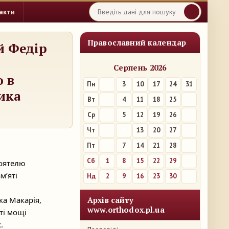
акти
Православний календар
й Федір
Серпень 2026
 в
Пн
3
10
17
24
31
ика
Вт
4
11
18
25
Ср
5
12
19
26
Чт
6
13
20
27
Пт
7
14
21
28
Сб
1
8
15
22
29
тоятелю
м’яті
Нд
2
9
16
23
30
а Макарія,
Архів сайту
www.orthodox.pl.ua
ті мощі
.