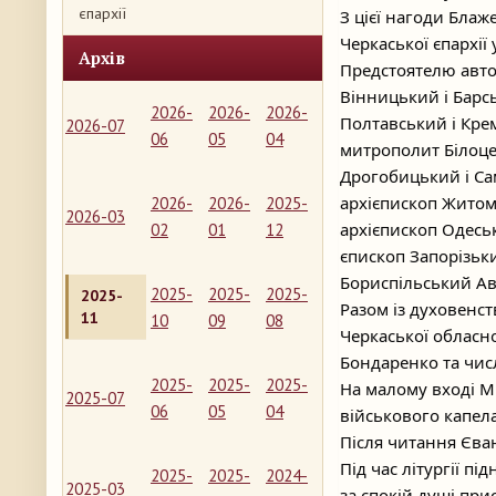
єпархії
З цієї нагоди Блаж
Черкаської єпархії
Архів
Предстоятелю авто
Вінницький і Барс
2026-
2026-
2026-
Полтавський і Кре
2026-07
06
05
04
митрополит Білоце
Дрогобицький і Са
архієпископ Житом
2026-
2026-
2025-
2026-03
архієпископ Одесь
02
01
12
єпископ Запорізьк
Бориспільський Ав
2025-
2025-
2025-
2025-
Разом із духовенс
11
10
09
08
Черкаської обласно
Бондаренко та чис
2025-
2025-
2025-
На малому вході 
2025-07
06
05
04
військового капел
Після читання Єван
Під час літургії пі
2025-
2025-
2024-
2025-03
за спокій душі при