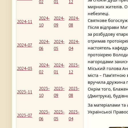
02
01
12
мирних жителів. О
небезпеці.
2024-
2024-
2024-
Святкове богослу
2024-11
10
09
08
Після відправи Ми
за розбудову єпарх
отримав протоієре
2024-
2024-
2024-
2024-07
настоятель кафедр
06
05
04
протоієрею Володи
нагородами захисн
2024-
2024-
2023-
Міський голова А
2024-03
02
01
12
міста – Пам’ятною 
вручила дружина п
2023-
2023-
2023-
Окрім того, Блаже
2023-11
10
09
08
(Дмитрука), будів
За матеріалами та
Української Право
2023-
2023-
2023-
2023-07
06
05
04