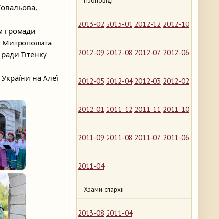
Проповіді
Ковальова,
2013-02
2013-01
2012-12
2012-10
ям громади
о Митрополита
2012-09
2012-08
2012-07
2012-06
 ради Тітенку
 України на Алеї
2012-05
2012-04
2012-03
2012-02
2012-01
2011-12
2011-11
2011-10
2011-09
2011-08
2011-07
2011-06
2011-04
Храми єпархії
2013-08
2011-04