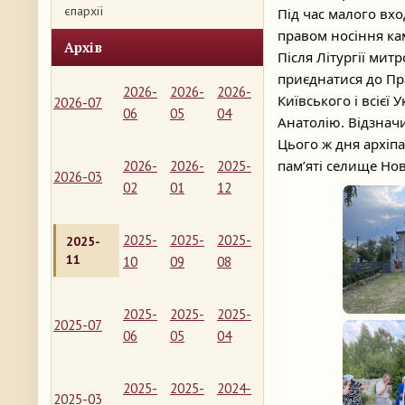
єпархії
Під час малого вхо
правом носіння ка
Архів
Після Літургії мит
приєднатися до Пр
2026-
2026-
2026-
Київського і всієї
2026-07
06
05
04
Анатолію. Відзнач
Цього ж дня архіпа
пам’яті селище Но
2026-
2026-
2025-
2026-03
02
01
12
2025-
2025-
2025-
2025-
11
10
09
08
2025-
2025-
2025-
2025-07
06
05
04
2025-
2025-
2024-
2025-03