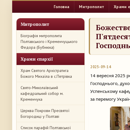
Головна
Митрополит
Храми є
Митрополит
Божестве
П'ятдеся
Біографія митрополита
Полтавського і Кременчуцького
Господнь
Федора (Бубнюка)
Храми єпархії
2025-09-14
Храм Святого Архістратига
14 вересня 2025 р
Божого Михаїла в с.Петрівка
Господнього, духо
Свято-Миколаївський
Успенському кафед
кафедральний собор м.
за перемогу Украї
Кременчука
Церква Покрови Пресвятої
Богородиці у Полтаві
Список парафій Полтавської