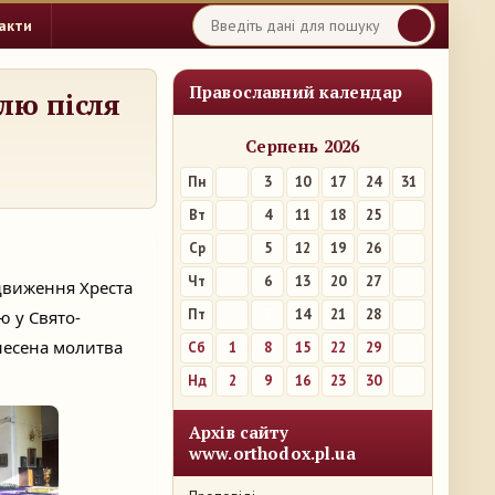
акти
Православний календар
лю після
Серпень 2026
Пн
3
10
17
24
31
Вт
4
11
18
25
Ср
5
12
19
26
Чт
6
13
20
27
здвиження Хреста
Пт
7
14
21
28
ію
у Свято-
несена молитва
Сб
1
8
15
22
29
Нд
2
9
16
23
30
Архів сайту
www.orthodox.pl.ua