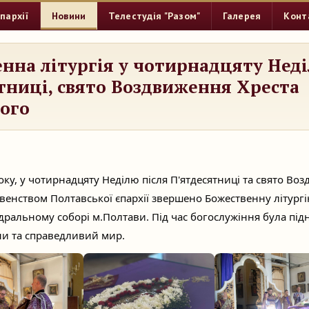
пархії
Новини
Телестудія "Разом"
Галерея
Конт
нна літургія у чотирнадцяту Неді
тниці, свято Воздвиження Хреста
ого
оку, у чотирнадцяту Неділю після П'ятдесятниці та свято Во
венством Полтавської єпархії звершено Божественну літург
ральному соборі м.Полтави. Під час богослужіння була під
ни та справедливий мир.